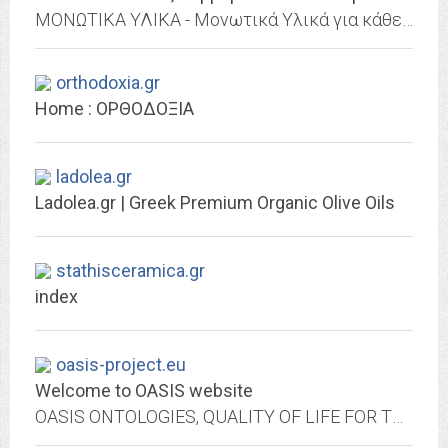
ΜΟΝΩΤΙΚΑ ΥΛΙΚΑ - Μονωτικά Υλικά για κάθε είδους μόνωση & άλλα δομικά υλικά. Κορυφαία μονωτικά υλικά 3ης γενιάς Durosol & νέες προσφορές καθημερινά!
orthodoxia.gr
Home : ΟΡΘΟΔΟΞΙΑ
ladolea.gr
Ladolea.gr | Greek Premium Organic Olive Oils
stathisceramica.gr
index
oasis-project.eu
Welcome to OASIS website
OASIS ONTOLOGIES, QUALITY OF LIFE FOR THE ELDERLY