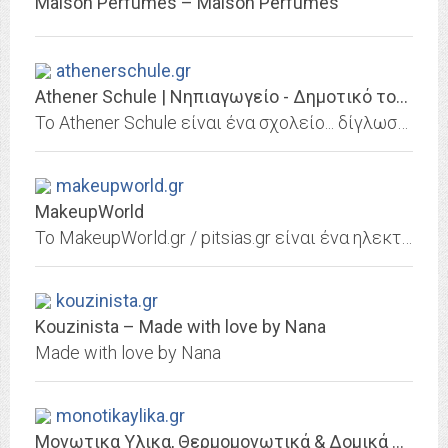
Maison Perfumes – Maison Perfumes
athenerschule.gr
Athener Schule | Νηπιαγωγείο - Δημοτικό του Ελληνογερμανικού Εκπαιδευτικού...
Το Athener Schule είναι ένα σχολείο... δίγλωσσο όπου η εκμάθηση των γερμανικών ξεκινά από το προνήπιο και οι δραστηριότητες γίνονται τόσο στα ελληνικά όσο και στα γερμανικά.
makeupworld.gr
MakeupWorld
Το MakeupWorld.gr / pitsias.gr είναι ένα ηλεκτρονικό κατάστημα της εταιρείας ΠΙΤΣΙΑΣ Α.Ε, πώλησης καλλυντικών, αρωμάτων αλλά και προϊόντων ομορφιάς, περιποίησης και προσωπικής...
kouzinista.gr
Kouzinista – Made with love by Nana
Made with love by Nana
monotikaylika.gr
Μονωτικα Υλικα, Θερμομονωτικά & Δομικά Υλικά υψηλής ποιότητας