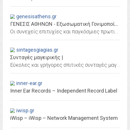
genesisathens.gr
ΓΕΝΕΣΙΣ ΑΘΗΝΩΝ - Εξωσωματική Γονιμοποίηση
Οι συνεχείς επιτυχίες και παγκόσμιες πρωτιές μας στην εξωσωματική γονιμοποίηση αποτελούν για μας την απόδειξη της πίστης, της αγάπης και της φροντίδας μας στον άνθρωπο,την ίδια...
sintagesgiagias.gr
Συνταγές μαγειρικής |
Εύκολες και γρήγορες σπιτικές συνταγές μαγειρικής και ζαχαροπλαστικής!!
inner-ear.gr
Inner Ear Records – Independent Record Label
iwisp.gr
iWisp – iWisp – Network Management System