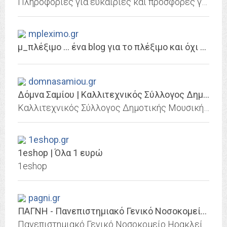
Πληροφορίες για ευκαιρίες και προσφορές για την αγορά βιντεοπαιχνιδιών από όλον τον κόσμο. Στο GameShopper θα βρείτε τα φθηνότερα παιχνίδια για PC, PS3, PS4, PS Vita, XBOX360,...
mpleximo.gr
μ_πλέξιμο … ένα blog για το πλέξιμο και όχι μόνο
domnasamiou.gr
Δόμνα Σαμίου | Καλλιτεχνικός Σύλλογος Δημοτικής Μουσικής Δόμνα Σαμίου
Καλλιτεχνικός Σύλλογος Δημοτικής Μουσικής Δόμνα Σαμίου
1eshop.gr
1eshop | Όλα 1 ευρώ
1eshop
pagni.gr
ΠΑΓΝΗ - Πανεπιστημιακό Γενικό Νοσοκομείο Ηρακλείου
Πανεπιστημιακό Γενικό Νοσοκομείο Ηρακλείου