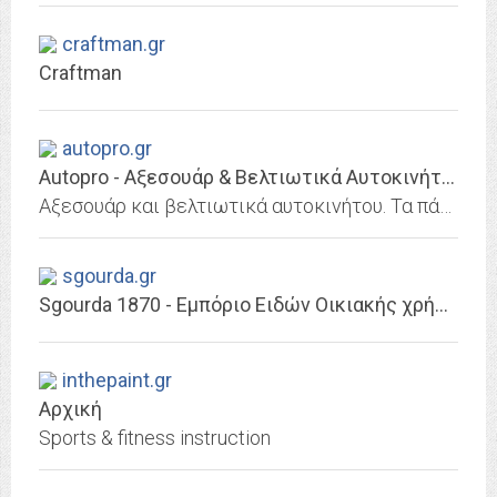
craftman.gr
Craftman
autopro.gr
Autopro - Αξεσουάρ & Βελτιωτικά Αυτοκινήτου
Αξεσουάρ και βελτιωτικά αυτοκινήτου. Τα πάντα για το αυτοκίνητο, φίλτρα, μπάρες οροφής, σκάστρες, ανεμοθραύστες, μπουλόνια, αεροτομές, spoiler, φιλτροχοάνες...
sgourda.gr
Sgourda 1870 - Εμπόριο Ειδών Οικιακής χρήσης
inthepaint.gr
Αρχική
Sports & fitness instruction