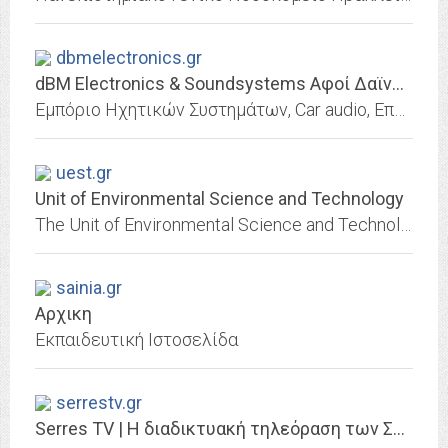
dbmelectronics.gr
dBM Electronics & Soundsystems Αφοί Δαϊναβά Χαλκίδα
Εμπόριο Ηχητικών Συστημάτων, Car audio, Επαγγελματικός Ήχος, Επισκευές Ηχητικών Συστημάτων, Εγκαταστάσεις Ηχητικών Συστημάτων
uest.gr
Unit of Environmental Science and Technology
The Unit of Environmental Science and Technology (UEST) is an educational and research unit at the School of Chemical Engineering of the National Technical University of Athens.
sainia.gr
Αρχικη
Εκπαιδευτική Ιστοσελίδα
serrestv.gr
Serres TV | Η διαδικτυακή τηλεόραση των Σερρών