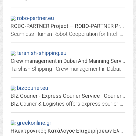
robo-partner.eu
ROBO-PARTNER Project — ROBO-PARTNER Project Portal
Seamless Human-Robot Cooperation for Intelligent, Flexible and Safe Operations in the Assembly Factories of the Future
tarshish-shipping.eu
Crew management in Dubai And Manning Services
Tarshish Shipping - Crew management in Dubai, crew manning, repair teams, crew and technicians
bizcourier.eu
BIZ Courier - Express Courier Service | Courier Athens
BIZ Courier & Logistics offers express courier services in Athens and throughout Greece. We fulfill domestic and internal deliveries throughout Europe.
greekonline.gr
Ηλεκτρονικός Κατάλογος Επιχειρήσεων Ελλάδας - Greekonline.gr