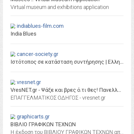
Virtual museum and exhibitions application
indiablues-film.com
India Blues
cancer-society.gr
Ιστότοπος σε κατάσταση συντήρησης | Ελληνική Αντικαρκινική Εταιρεία
vresnet.gr
VresNET.gr - Ψάξε και βρες ό.τι θες! Πανελλήνιος επαγγελματικός οδηγός Ελλάδας
ΕΠΑΓΓΕΛΜΑΤΙΚΟΣ ΟΔΗΓΟΣ - vresnet.gr
graphicarts.gr
ΒΙΒΛΙΟ ΓΡΑΦΙΚΩΝ ΤΕΧΝΩΝ
Η έκδοση του ΒΙΒΛΙΟΥ ΓΡΑΦΙΚΩΝ ΤΕΧΝΩΝ αποτελεί την πληρέστερη καταγραφή του κλάδου των Γραφικών Τεχνών στην Ελλάδα. Εκδόθηκε για πρώτη φορά το 1987 και έκτοτε εκδίδεται κάθε δύο...