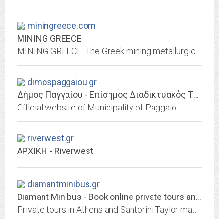
miningreece.com
MINING GREECE
MINING GREECE. The Greek mining metallurgical industry is an important sector of economic activity, 4% of GDP in the country.
dimospaggaiou.gr
Δήμος Παγγαίου - Επίσημος Διαδικτυακός Τόπος
Official website of Municipality of Paggaio
riverwest.gr
ΑΡΧΙΚΗ - Riverwest
diamantminibus.gr
Diamant Minibus - Book online private tours and trasfers
Private tours in Athens and Santorini.Taylor made private tours in Greece. Book online private tours and transfers - Book online private tours in Athens