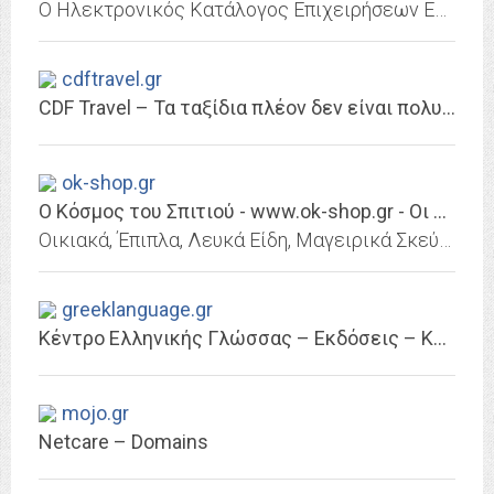
Ο Ηλεκτρονικός Κατάλογος Επιχειρήσεων Ελλάδας προσφέρει αξιόπιστες & σύγχρονες λύσεις για την επιχείρηση σας, την ιστοσελίδα ή το e-shop σας
cdftravel.gr
CDF Travel – Τα ταξίδια πλέον δεν είναι πολυτέλεια
ok-shop.gr
Ο Κόσμος του Σπιτιού - www.ok-shop.gr - Οι χαμηλότερες τιμές είναι εδώ !!...
Οικιακά, Έπιπλα, Λευκά Είδη, Μαγειρικά Σκεύη - Εργαλεία, Ηλεκτρικές Συσκευές, Είδη Μπάνιου, Διακοσμητικά, Κορνίζες, Ντουλάπες, Καναπέδες, Κρεβάτια, Εποχιακά. 30 Χρόνια τώρα η...
greeklanguage.gr
Κέντρο Ελληνικής Γλώσσας – Εκδόσεις – Κέντρο Ελληνικής Γλώσσας
mojo.gr
Netcare – Domains