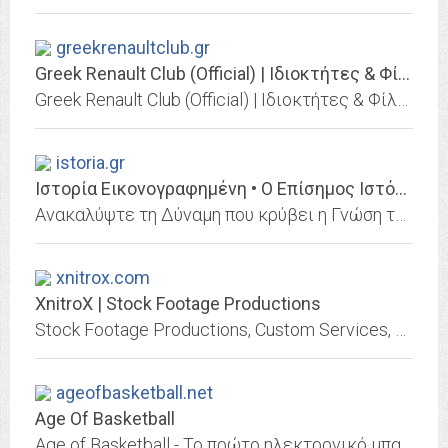
greekrenaultclub.gr
Greek Renault Club (Official) | Ιδιοκτήτες & Φίλοι Renault Ελλάδος
Greek Renault Club (Official) | Ιδιοκτήτες & Φίλοι Renault Ελλάδος
istoria.gr
Ιστορία Εικονογραφημένη • Ο Επίσημος Ιστότοπος του Περιοδικού
Ανακαλύψτε τη Δύναμη που κρύβει η Γνώση της «Ιστορίας». Κοντά σας από το 1968 τώρα και με ανανεωμένη online παρουσία. Αποκτήστε τη συνδρομή σας με ένα κλικ.
xnitrox.com
XnitroX | Stock Footage Productions
Stock Footage Productions, Custom Services, Voice Over Online, Superior Quality Shooting
ageofbasketball.net
Age Of Basketball
Age of Basketball - Το πρώτο ηλεκτρονικό μπασκετικό περιοδικό με την πληρέστερη Αθλητιατρική Πύλη στο ελληνικό διαδίκτυο