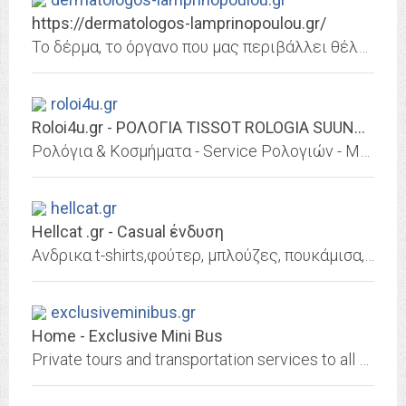
https://dermatologos-lamprinopoulou.gr/
Το δέρμα, το όργανο που μας περιβάλλει θέλει φροντίδα και προσοχή. Στα κέντρα μου αντιμε
roloi4u.gr
Roloi4u.gr - ΡΟΛΟΓΙΑ TISSOT ROLOGIA SUUNTO NIXON WATCHES OOZOO WATCH VOGUE...
Ρολόγια & Κοσμήματα - Service Ρολογιών - Μπαταρίες - Στεγανοποιήσεις - Λουράκια - Επισκευές - Ανταλλακτικά Ρολογιών - SUUNTO, NIXON, CITIZEN, TISSOT, VOGUE, BREEZE, LUMINOX,...
hellcat.gr
Hellcat .gr - Casual ένδυση
Ανδρικα t-shirts,φούτερ, μπλούζες, πουκάμισα,Casual, γυναικεία t-shirts,κολάν,φορέματα,παιδικά ρούχα,ρολόγια,αξεσουάρ και είδη διακόσμησης σπιτιού
exclusiveminibus.gr
Home - Exclusive Mini Bus
Private tours and transportation services to all destinations on mainland Greece specifically in the historic capital of Athens.