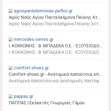
agiospanteleimonas-pefkis.gr
Ιερός Ναός Αγίου Παντελεήμονα Πεύκης Αττικής
Ιερός Ναός Αγίου Παντελεήμονα Πεύκης Αττικής
mercedes-serres.gr
Ι. ΚΟΚΚΩΝΗΣ - Β. ΜΠΑΔΕΚΑ Ο.Ε. - ΕΞΟΥΣΙΟΔΟΤΗΜΕΝΟΣ ΕΠΙΣΚΕΥΑΣΤΗΣ MERCEDES-BENZ -...
Ι. ΚΟΚΚΩΝΗΣ - Β. ΜΠΑΔΕΚΑ Ο.Ε. - ΕΞΟΥΣΙΟΔΟΤΗΜΕΝΟΣ ΕΠΙΣΚΕΥΑΣΤΗΣ MERCEDES-BENZ - ΣΕΡΡΕΣ
comfort-shoes.gr
Comfort-shoes.gr - Ανατομικά παπούτσια, επαγγελματικά σαμπό, παιδικά, ανδρικά,
Ανατομικά παπούτσια και ανατομικές παντόφλες για online αγορά! Μεγάλη γκάμα που ανανεώνεται συνεχώς, σε ανατομικά υποδήματα για την γυναίκα, τον άνδρα,
pappas.gr
ΠΑΠΠΑΣ | Εκλεκτές Γνωριμίες Γάμου