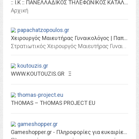
:: I.K :: ΠΑΝΕΛΛΑΔΙΚΟΣ ΤΗΛΕΦΩΝΙΚΟΣ ΚΑΤΑΛΟΓΟΣ ΕΠΑΓΓΕΛΜΑΤΙΩΝ - Αρχική
Αρχική
papachatzopoulos.gr
Χειρουργός Μαιευτήρας Γυναικολόγος | Παπαχατζόπουλος
Στρατιωτικός Χειρουργός Μαιευτήρας Γυναικολόγος, Παπαχατζόπουλος Στέργιος. Έχω ιδιαίτερο ενδιαφέρον για την γυναικολογική ογκολογία, ενδοσκοπική χειρουργική και ουρογυναικολογία.
koutouzis.gr
WWW.KOUTOUZIS.GR Ξ
thomas-project.eu
THOMAS – THOMAS PROJECT EU
gameshopper.gr
Gameshopper.gr - Πληροφορίες για ευκαιρίες και προσφορές για την αγορά...