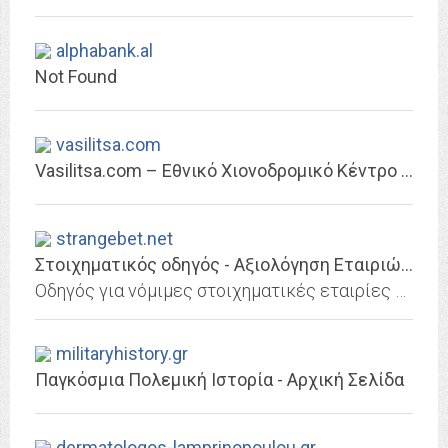
alphabank.al
Not Found
vasilitsa.com
Vasilitsa.com – Εθνικό Χιονοδρομικό Κέντρο Βασιλίτσας
strangebet.net
Στοιχηματικός οδηγός - Αξιολόγηση Εταιριών - Σύγκριση - Helpbet.gr
Οδηγός για νόμιμες στοιχηματικές εταιρίες στην Ελλάδα. Δείτε αξιολογήσεις, παρουσιάσεις και προσφορές εταιριών, αλλά και τα τελευταία στοιχηματικά νέα.
militaryhistory.gr
Παγκόσμια Πολεμική Ιστορία - Αρχική Σελίδα
dermatologos-lamprinopoulou.gr