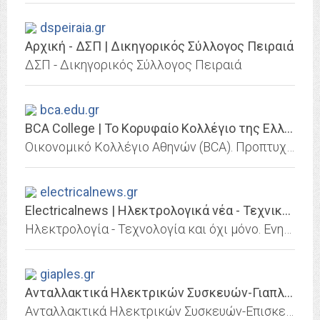
dspeiraia.gr
Αρχική - ΔΣΠ | Δικηγορικός Σύλλογος Πειραιά
ΔΣΠ - Δικηγορικός Σύλλογος Πειραιά
bca.edu.gr
BCA College | Το Κορυφαίο Κολλέγιο της Ελλάδας με Μισό Αιώνα Εμπειρίας! | BCA...
Οικονομικό Κολλέγιο Αθηνών (BCA). Προπτυχιακές και μεταπτυχιακές σπουδές από καταξιωμένους επαγγελματίες ακαδημαϊκούς και διδάκτορες των διαφόρων ειδικοτήτων.
electricalnews.gr
Electricalnews | Ηλεκτρολογικά νέα - Τεχνικά Άρθρα
Ηλεκτρολογία - Τεχνολογία και όχι μόνο. Ενημερωθείτε και διασκεδάστε με το αντικείμενο που σας αρέσει, μαθαίνοντας πολλά και χρήσιμα ηλεκτρολογικά νέα - τεχνικά άρθρα -...
giaples.gr
Ανταλλακτικά Ηλεκτρικών Συσκευών-Γιαπλές
Ανταλλακτικά Ηλεκτρικών Συσκευών-Επισκευές- Οικιακής Χρήσης - Ψυκτικών Μηχανημάτων-γιαπλες-χαλκίδα-ψυγεία-πλυντήρια-κουζίνες-ανταλακτικά