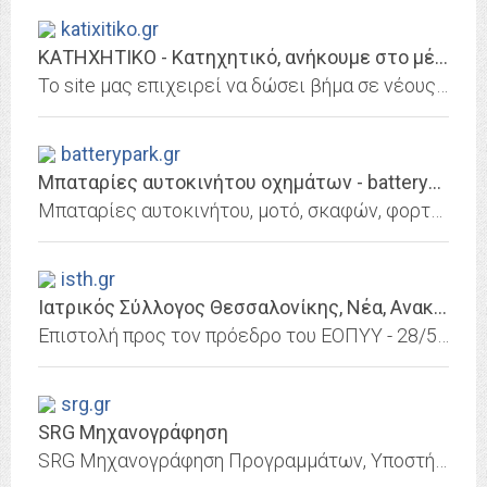
katixitiko.gr
ΚΑΤΗΧΗΤΙΚΟ - Κατηχητικό, ανήκουμε στο μέλλον
Το site μας επιχειρεί να δώσει βήμα σε νέους και όσους νιώθουν παιδιά με ειδήσεις, σχόλια, Βιβλιοπαρουσιάσεις, εποπτικό υλικό γιατί πιστεύουμε στο καλό internet
batterypark.gr
Μπαταρίες αυτοκινήτου οχημάτων - batterypark.gr
Μπαταρίες αυτοκινήτου, μοτό, σκαφών, φορτηγών & φωτοβολταϊκών θα βρείτε στο Battery Park στον Άλιμο από κορυφαίους κατασκευαστές μπαταριών. Δείτε τις προσφορές!
isth.gr
Ιατρικός Σύλλογος Θεσσαλονίκης, Νέα, Ανακοινώσεις, Θέσεις εργασίας
Επιστολή προς τον πρόεδρο του ΕΟΠΥΥ - 28/5/2020
srg.gr
SRG Μηχανογράφηση
SRG Μηχανογράφηση Προγραμμάτων, Υποστήριξη επιχειρήσεων, πώληση εμπορικών προγραμμάτων, πώληση ERP, πώληση ηλεκτρικών υπολογιστών, πώληση server, δημιουργία ιστοσελίδων,...