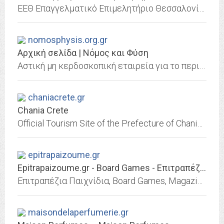
ΕΕΘ Επαγγελματικό Επιμελητήριο Θεσσαλονίκης
nomosphysis.org.gr
Αρχική σελίδα | Νόμος και Φύση
Αστική μη κερδοσκοπική εταιρεία για το περιβάλλον και την αειφόρο ανάπτυξη
chaniacrete.gr
Chania Crete
Official Tourism Site of the Prefecture of Chania - Crete
epitrapaizoume.gr
Epitrapaizoume.gr - Board Games - Επιτραπέζια Παιχνίδια
Επιτραπέζια Παιχνίδια, Board Games, Magazine, Videos, Reviews, Τα Πάντα για τα Επιτραπέζια & τους Ανθρώπους που τα Αγαπάνε - Ελάτε στο Epitrapaizoume.gr
maisondelaperfumerie.gr