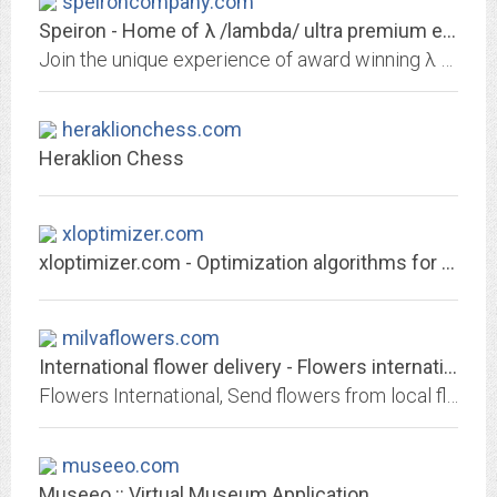
speironcompany.com
Speiron - Home of λ /lambda/ ultra premium extra virgin olive oil
Join the unique experience of award winning λ /lambda/, the first luxury olive oil in the world since 2007.
heraklionchess.com
Heraklion Chess
xloptimizer.com
xloptimizer.com - Optimization algorithms for Microsoft Excel
milvaflowers.com
International flower delivery - Flowers international online - MilvaFlowers
Flowers International, Send flowers from local flowershop, Greek florists ncluding birthday flowers, anniversary flowers and plants for Mother's Day flowers & gifts. Shopping...
museeo.com
Museeo :: Virtual Museum Application