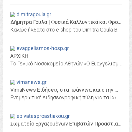
dimitragoula.gr
Δήμητρα Γουλά | Φυσικά Καλλυντικά και Φροντίδα Ομορφιάς
Καλώς ήλθατε στο e-shop του Dimitra Goula Boutique Institute, ένα beauty shop, αληθινό εργαστήρι ομορφιάς που φέρνει τη φύση στα μέτρα σα
evaggelismos-hosp.gr
ΑΡΧΙΚΗ
Το Γενικό Νοσοκομείο Αθηνών «Ο Ευαγγελισμός - Οφθαλμιατρείο Αθηνών - Πολυκλινική» παρέχει κορυφαίου επιπέδου υπηρεσίες υγείας, αξιοποιώντας την υψηλή τεχνογνωσία και την...
vimanews.gr
VimaNews Ειδήσεις στα Ιωάννινα και στην Ήπειρο
Ενημερωτική ειδησεογραφική πύλη για τα Ιωάννινα, τη Θεσπρωτία, την Άρτα και την Πρέβεζα.
epivatesproastiakou.gr
Σωματείο Εργαζομένων Επιβατών Προαστιακού