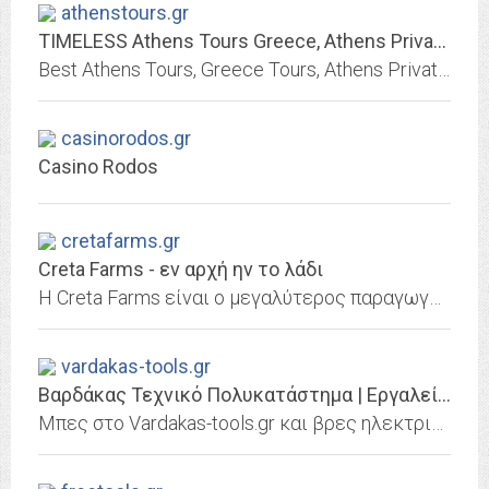
athenstours.gr
TIMELESS Athens Tours Greece, Athens Private Tour, Best Acropolis Tour
Best Athens Tours, Greece Tours, Athens Private Tours, Guided Sightseeing Acropolis Tour, Day and Multi-day Trips, Shore Cruise Excursions from Piraeus port
casinorodos.gr
Casino Rodos
cretafarms.gr
Creta Farms - εν αρχή ην το λάδι
H Creta Farms είναι ο μεγαλύτερος παραγωγός χοιρινού κρέατος της χώρας μας, με 20 πατέντες κατοχυρωμένες σε όλο τον κόσμο.
vardakas-tools.gr
Βαρδάκας Τεχνικό Πολυκατάστημα | Εργαλεία | Βιομηχανικές Ρόδες | Ράφια Dexion...
Μπες στο Vardakas-tools.gr και βρες ηλεκτρικά εργαλεία, εργαλεία χειρός, μοντελισμού, βιομηχανικές ρόδες και τροχούς επίπλων, ράφια τ. Dexion, ειδικά εργαλεία αυτοκινήτου,...