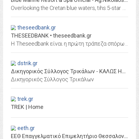
Overlooking the Cretan blue waters, tihs 5-star Resort provides high quality hospitality, service, politeness and smile are the features experienced by guests who honor us by...
theseedbank.gr
THESEEDBANK • theseedbank.gr
Η Τheseedbank είναι η πρώτη τράπεζα σπόρων κάνναβης στην Ελλάδα. Σε λιγότερο από 24 ώρες στα χέρια σας. Σπόροι κάνναβης αυτόματοι, θηλυκοποιημένοι, φωτοπεριόδου, τριμηνίτικα,...
dstrik.gr
Δικηγορικός Σύλλογος Τρικάλων - ΚΑΛΩΣ ΗΛΘΑΤΕ
Δικηγορικός Σύλλογος Τρικάλων
trek.gr
TREK | Home
eeth.gr
ΕΕΘ Επαγγελματικό Επιμελητήριο Θεσσαλονίκης