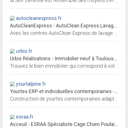
la Self Défense est l’ensemble des moyens (relationnels, stratégiques et techniques) permettant de se soustraire à différents types d’agressions. Une Self Défense réaliste et...
autocleanexpress.fr
AutoCleanExpress - AutoClean Express Lavage de voiture sans eau
Avec les centres AutoClean Express de lavage écologiques de voitures sans eau, votre voiture est prise en charge et lavée écologiquement pendant que vous faites vos courses et...
urbis.fr
Urbis Réalisations - Immobilier neuf à Toulouse et Montpellier
Trouvez le bien immobilier qui correspond à votre projet. Produits d'investissement locatif et d'achat de résidence principale à Toulouse et Montpellier.
yourtalpine.fr
Yourtes ERP et individuelles contemporaines - yourte alpine
Construction de yourtes contemporaines adaptées aux montagnes, ERP ou individuelles, avec des matériaux Français. Salle de spectacle, extension maison, habitat insolite,...
esraa.fr
Acceuil - ESRAA Spécialiste Cage Chien Poulailler