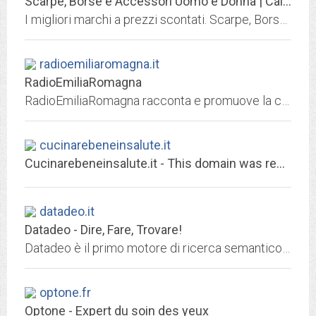
Scarpe, Borse e Accessori Uomo e Donna | Calzature Ginevra
I migliori marchi a prezzi scontati. Scarpe, Borse, Accessori per uomo e per donna. Spedizione e reso gratuiti.
radioemiliaromagna.it
RadioEmiliaRomagna
RadioEmiliaRomagna racconta e promuove la cultura dell’Emilia-Romagna.
cucinarebeneinsalute.it
Cucinarebeneinsalute.it - This domain was registered with Match.it
datadeo.it
Datadeo - Dire, Fare, Trovare!
Datadeo è il primo motore di ricerca semantico che trova quello che cerchi, dove lo cerchi!
optone.fr
Optone - Expert du soin des yeux