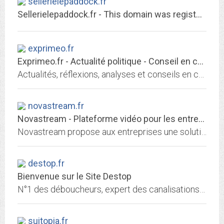
sellerielepaddock.fr
Sellerielepaddock.fr - This domain was registered with Match.it
exprimeo.fr
Exprimeo.fr - Actualité politique - Conseil en communication publique,...
Actualités, réflexions, analyses et conseils en communication publique ou politique.
novastream.fr
Novastream - Plateforme vidéo pour les entreprises
Novastream propose aux entreprises une solution complète pour centraliser, enrichir et diffuser ses vidéos en ligne. Découvrez nos solutions clé en main.
destop.fr
Bienvenue sur le Site Destop
N°1 des déboucheurs, expert des canalisations et des solutions anti-odeurs.
suitopia.fr