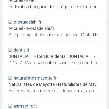
Accueil - FFIE
Fédération française des intégrateurs électriciens
e-ostadelahi.fr
Accueil - e-ostadelahi.fr
Site participatif consacré à la pensée d’Ostad Elahi et ouvert à toute contribution portant sur l’éthique et la spiritualité au présent.
dontic.it
DONTALIA.IT - forniture dentali DONTALIA.IT - forniture dentali
DONTALIA è la web internazionale di prodotti odontoiatrici di uno tra i più grandi depositi dentali in Europa.
naturalistesmayotte.fr
Naturalistes de Mayotte - Naturalistes de Mayotte
Entièrement tournée vers la découverte, la protection, la vulgarisation des coutumes, du patrimoine et de l'environnement mahorais, l’association des naturalistes vous invite, à...
asmset.ro.it