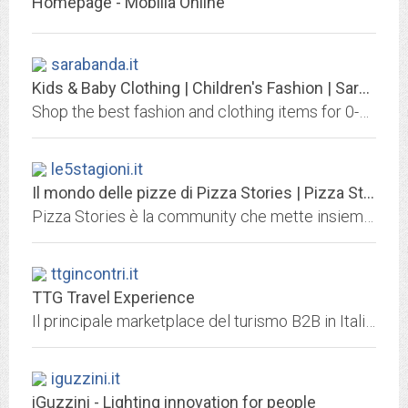
Homepage - Mobilia Online
sarabanda.it
Kids & Baby Clothing | Children's Fashion | Sarabanda Fashionable and...
Shop the best fashion and clothing items for 0-16 year old kids at Sarabanda. A wide selection of stylish and comfortable clothes for babies. Discover the new collections and...
le5stagioni.it
Il mondo delle pizze di Pizza Stories | Pizza Stories
Pizza Stories è la community che mette insieme chi ama la pizza e chi sa farla bene. Pizza Stories è un luogo di incontro dove la passione per la pizza e per i suoi ingredienti...
ttgincontri.it
TTG Travel Experience
Il principale marketplace del turismo B2B in Italia e la manifestazione di riferimento per la promozione del turismo mondiale in Italia e la commercializzazione dell’offerta...
iguzzini.it
iGuzzini - Lighting innovation for people