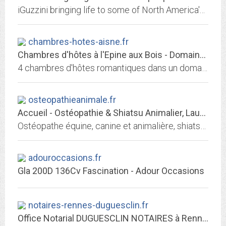
iGuzzini bringing life to some of North America's most acclaimed spaces, through advanced and innovative lighting.
chambres-hotes-aisne.fr
Chambres d'hôtes à l'Epine aux Bois - Domaine des Patrus L'Epine aux Bois
4 chambres d'hôtes romantiques dans un domaine abritant des chevaux à 1 h de Paris, près de Château-Thierry, proche du vignoble de Champagne. Parc de 7ha.
osteopathieanimale.fr
Accueil - Ostéopathie & Shiatsu Animalier, Laurie Picaronny
Ostéopathe équine, canine et animalière, shiatsu et thérapies manuelles dans les Bouches-du-Rhône. Région PACA, Languedoc-Roussillon, Midi-Pyrénées et Rhône Alpes. Praticienne...
adouroccasions.fr
Gla 200D 136Cv Fascination - Adour Occasions
notaires-rennes-duguesclin.fr
Office Notarial DUGUESCLIN NOTAIRES à Rennes et Paris