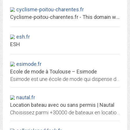
cyclisme-poitou-charentes.fr
Cyclisme-poitou-charentes.fr - This domain was registered with Match.it
esh.fr
ESH
esimode.fr
Ecole de mode à Toulouse – Esimode
Esimode est une école de mode qui dispense des formations professionnalisantes jusqu'à bac+4 à Toulouse.
nautal.fr
Location bateau avec ou sans permis | Nautal
Choisissez parmi +30000 de bateaux en location en France et dans le monde. Regardez les opinions des autres navigateurs et louez le bateau idéal.