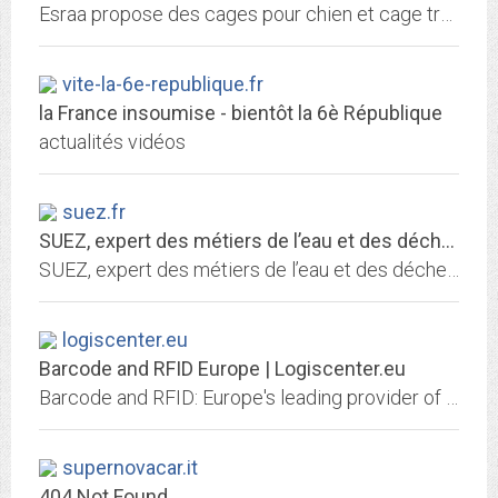
Esraa propose des cages pour chien et cage transport chien robuste. Venez choisir votre cage chien XXL. Cage de transport chien.
vite-la-6e-republique.fr
la France insoumise - bientôt la 6è République
actualités vidéos
suez.fr
SUEZ, expert des métiers de l’eau et des déchets en France - SUEZ en France
SUEZ, expert des métiers de l’eau et des déchets, propose partout en France des solutions innovantes pour préserver et sécuriser les ressources
logiscenter.eu
Barcode and RFID Europe | Logiscenter.eu
Barcode and RFID: Europe's leading provider of Printers, Scanners, Mobile Computing, Labels, Ribbons | Zebra, Datalogic, Honeywell | Buy at the best price
supernovacar.it
404 Not Found