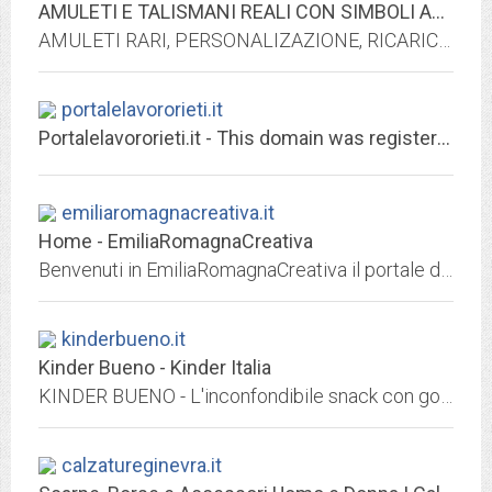
AMULETI E TALISMANI REALI CON SIMBOLI ANTICHI, PREZZI ONESTI - Portale...
AMULETI RARI, PERSONALIZAZIONE, RICARICARE TALISMANI CON VARIE TECNICHE. AMULETI DA TUTTO MONDO DI VARIE CULTURE MONDIALI
portalelavororieti.it
Portalelavororieti.it - This domain was registered with Match.it
emiliaromagnacreativa.it
Home - EmiliaRomagnaCreativa
Benvenuti in EmiliaRomagnaCreativa il portale della cultura in Emilia-Romagna eventi, notizie, luoghi del cinema, della musica, dell’arte e dello spettacolo
kinderbueno.it
Kinder Bueno - Kinder Italia
KINDER BUENO - L'inconfondibile snack con golosa copertura di cioccolato, wafer croccantissimo e morbida crema alla nocciola, per una vera pausa di piacere. Ideale da...
calzatureginevra.it