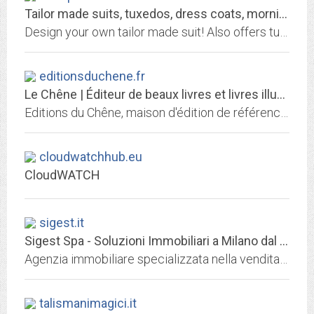
Tailor made suits, tuxedos, dress coats, morning coats, frock coats and...
Design your own tailor made suit! Also offers tuxedos, dress coats, morning coats, frock coats and accessories
editionsduchene.fr
Le Chêne | Éditeur de beaux livres et livres illustrés
Editions du Chêne, maison d'édition de référence dans le domaine des beaux livres, des beaux-arts au voyage extraordinaire, en passant par la gastronomie, raconté par nos...
cloudwatchhub.eu
CloudWATCH
sigest.it
Sigest Spa - Soluzioni Immobiliari a Milano dal 1989
Agenzia immobiliare specializzata nella vendita di case a Milano e provincia. Consulenza, progettazione e ristrutturazioni di pregio dal 1989 a Milano.
talismanimagici.it