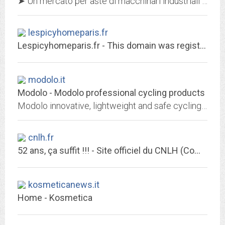
➤ Un mercato per aste di macchinari industriali usati online ✓ Trova tutti i macchinari usati e le migliori offerte in un unico sito ✓ Non perdere l'occasione!
lespicyhomeparis.fr
Lespicyhomeparis.fr - This domain was registered with Match.it
modolo.it
Modolo - Modolo professional cycling products
Modolo innovative, lightweight and safe cycling products. Pure Italian design.With Joy and Sincerity we can say to have contributed to the great history of Cycling with our...
cnlh.fr
52 ans, ça suffit !!! - Site officiel du CNLH (Comité National de Liaison des...
kosmeticanews.it
Home - Kosmetica