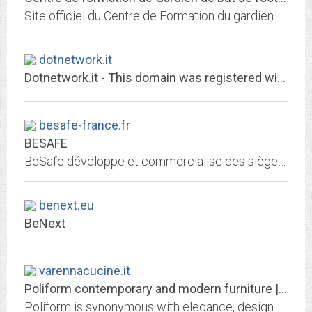
Site officiel du Centre de Formation du gardien de But de Cavaillon !!! Informations stages, boutique en ligne, stages gardien de but specifique.
dotnetwork.it
Dotnetwork.it - This domain was registered with Match.it
besafe-france.fr
BESAFE
BeSafe développe et commercialise des sièges auto, des sièges vélo et des casques de sports pour enfants. Centrées sur la sécurité, nos activités de développement nous...
benext.eu
BeNext
varennacucine.it
Poliform contemporary and modern furniture | Poliform
Poliform is synonymous with elegance, designer styling and quality finishes: the brand of reference for contemporary and modern furniture