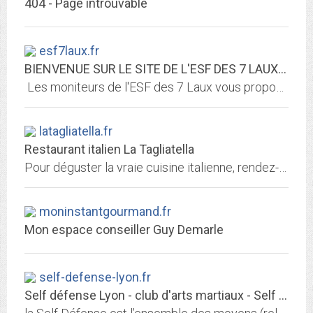
404 - Page introuvable
esf7laux.fr
BIENVENUE SUR LE SITE DE L'ESF DES 7 LAUX - L'ESF des 7 Laux
Les moniteurs de l'ESF des 7 Laux vous proposent diverses formules pour vous aidez à évoluer sur le domaine des 7 Laux.
latagliatella.fr
Restaurant italien La Tagliatella
Pour déguster la vraie cuisine italienne, rendez-vous au restaurant italien La Tagliatella. Les généreuses rations de cette pizzeria sont idéales pour partager et nos plats sont...
moninstantgourmand.fr
Mon espace conseiller Guy Demarle
self-defense-lyon.fr
Self défense Lyon - club d'arts martiaux - Self défense Lyon et Condrieu