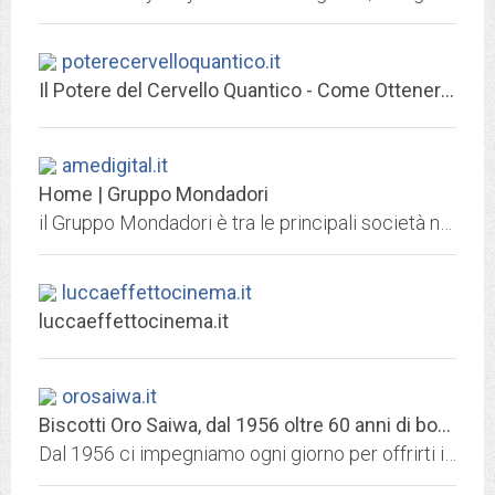
poterecervelloquantico.it
Il Potere del Cervello Quantico - Come Ottenere il libro praticamente GRATIS
amedigital.it
Home | Gruppo Mondadori
il Gruppo Mondadori è tra le principali società nel settore editoriale. La sua missione è di favorire la diffusione della cultura e delle idee.
luccaeffettocinema.it
luccaeffettocinema.it
orosaiwa.it
Biscotti Oro Saiwa, dal 1956 oltre 60 anni di bontà!
Dal 1956 ci impegniamo ogni giorno per offrirti il gusto unico e l'aroma inconfondibile dei Biscotti Oro Saiwa, cominciando dalla scelta degli ingredienti