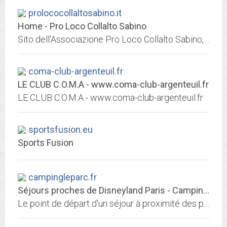
prolococollaltosabino.it
Home - Pro Loco Collalto Sabino
Sito dell'Associazione Pro Loco Collalto Sabino, iscritta all'Unione Nazionale Pro Loco Italiane. Resta aggiornato su eventi e trova informazioni su Collalto Sabino.
coma-club-argenteuil.fr
LE CLUB C.O.M.A - www.coma-club-argenteuil.fr
LE CLUB C.O.M.A - www.coma-club-argenteuil.fr
sportsfusion.eu
Sports Fusion
campingleparc.fr
Séjours proches de Disneyland Paris - Camping Le Parc de Paris
Le point de départ d'un séjour à proximité des parcs Disneyland, Astérix et de la capitale Paris. Le Camping Le Parc de Paris vous accueille toute l'année en pleine nature dans...