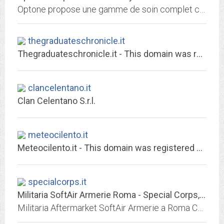
Optone propose une gamme de soin complet contre les yeux secs ou irrités
thegraduateschronicle.it
Thegraduateschronicle.it - This domain was registered with Match.it
clancelentano.it
Clan Celentano S.r.l.
meteocilento.it
Meteocilento.it - This domain was registered with Match.it
specialcorps.it
Militaria SoftAir Armerie Roma - Special Corps, Roma, softair, accessori per...
Militaria Aftermarket SoftAir Armerie a Roma CentocelleTrai i primi negozi a Roma che fornisce Equipaggiamento Operativo - Coltelleria/Outdoor - Forniture Militari -...