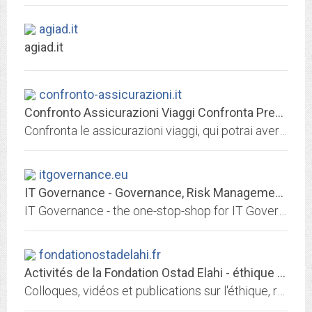
agiad.it
agiad.it
confronto-assicurazioni.it
Confronto Assicurazioni Viaggi Confronta Prezzi Assicurazioni Polizze
Confronta le assicurazioni viaggi, qui potrai avere informazioni sulle compagnie assicurative
itgovernance.eu
IT Governance - Governance, Risk Management and Compliance for Information...
IT Governance - the one-stop-shop for IT Governance including books, tools, learning and consultancy so that your organization can compete and win in today's world.
fondationostadelahi.fr
Activités de la Fondation Ostad Elahi - éthique et solidarité...
Colloques, vidéos et publications sur l'éthique, recherche et enseignements en éthique individuelle, participation aux activités Ecosoc.