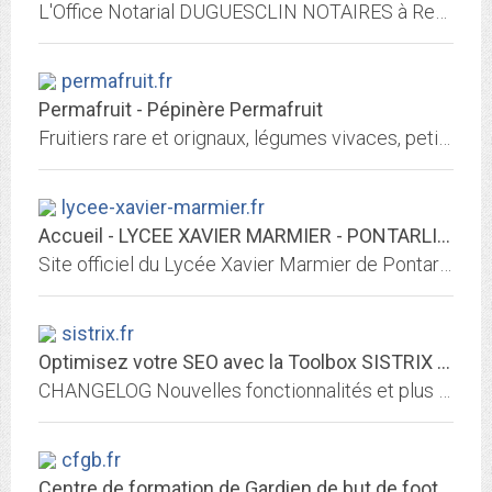
L'Office Notarial DUGUESCLIN NOTAIRES à Rennes et Paris accompagne les particuliers dans les moments importants de leur vie, oriente les entreprises et leurs dirigeants,...
permafruit.fr
Permafruit - Pépinère Permafruit
Fruitiers rare et orignaux, légumes vivaces, petit fruit, fixateur d'azote, foret jardin, verger naturel , permaculture . Pépinière permacole en bio pépiniériste Aude 11...
lycee-xavier-marmier.fr
Accueil - LYCEE XAVIER MARMIER - PONTARLIER
Site officiel du Lycée Xavier Marmier de Pontarlier
sistrix.fr
Optimisez votre SEO avec la Toolbox SISTRIX - Des outils SEO de pros faits...
CHANGELOG Nouvelles fonctionnalités et plus de données Nous développons continuellement SISTRIX depuis plus de dix ans. Dans notre journal des
cfgb.fr
Centre de formation de Gardien de but de football - Centre / Ecole / Stage...