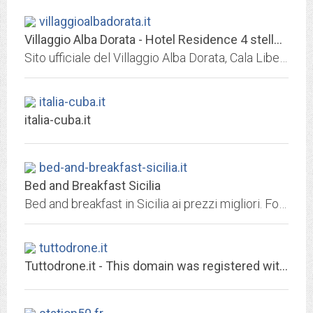
villaggioalbadorata.it
Villaggio Alba Dorata - Hotel Residence 4 stelle Cala Liberotto, Orosei
Sito ufficiale del Villaggio Alba Dorata, Cala Liberotto (Orosei). Villaggio turistico per famiglie vicino al mare, con formula Hotel e Appartamenti in formula Residence.
italia-cuba.it
italia-cuba.it
bed-and-breakfast-sicilia.it
Bed and Breakfast Sicilia
Bed and breakfast in Sicilia ai prezzi migliori. Foto, descrizioni, prezzi e recensioni per scegliere l'alloggio più adatto a te.
tuttodrone.it
Tuttodrone.it - This domain was registered with Match.it