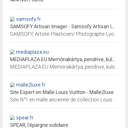
samsofy.fr
SAMSOFY Artisan Imager - Samsofy Artisan Imager
SAMSOFY, Artiste Plasticien/ Photographe Lyonnaisstreet artiste.
mediaplaza.eu
MEDIAPLAZA.EU Memóriakártya, pendrive, külső merevlemez, egyéb adathordozó...
MEDIAPLAZA.EU Memóriakártya, pendrive, külső merevlemez, egyéb adathordozó rendelés
malle2luxe.fr
Site Expert en Malle Louis Vuitton - Malle2luxe
Site N°1 en malle ancienne de collection Louis Vuitton, Goyard, Moynat. Expertise, estimations, achat, vente au meilleur prix.
spear.fr
SPEAR, l'épargne solidaire