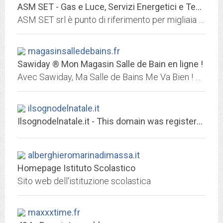
ASM SET - Gas e Luce, Servizi Energetici e Tecnologici
ASM SET srl è punto di riferimento per migliaia di famiglie per la fornitura di gas e luce per le province di Rovigo, Ferrara e Padova.
magasinsalledebains.fr
Sawiday ® Mon Magasin Salle de Bain en ligne !
Avec Sawiday, Ma Salle de Bains Me Va Bien ! Douche, Robinetterie, WC, +100 000 Articles pour Aménager Votre Salle de Bains au Meilleur Prix !
ilsognodelnatale.it
Ilsognodelnatale.it - This domain was registered with Match.it
alberghieromarinadimassa.it
Homepage Istituto Scolastico
Sito web dell'istituzione scolastica
maxxxtime.fr