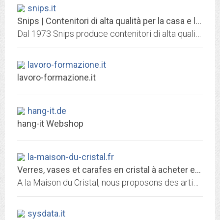
snips.it
Snips | Contenitori di alta qualità per la casa e la cucina
Dal 1973 Snips produce contenitori di alta qualità per la casa e la cucina. I nostri prodotti sono certificati, di design e 100% riciclabili. Sfoglia il Catalogo!
lavoro-formazione.it
lavoro-formazione.it
hang-it.de
hang-it Webshop
la-maison-du-cristal.fr
Verres, vases et carafes en cristal à acheter en ligne - La Maison du Cristal
A la Maison du Cristal, nous proposons des articles en cristal faits-main des plus raffinés, qu’il s’agisse de verres, de flûtes à Champagne, de verres à vin, de carafes à...
sysdata.it