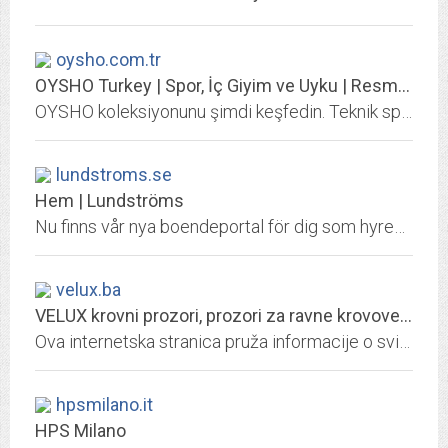
oysho.com.tr
OYSHO Turkey | Spor, İç Giyim ve Uyku | Resmi Sitesi
OYSHO koleksiyonunu şimdi keşfedin. Teknik spor giyim, iç giyim ve uyku giyiminde bu sezonun en yeni trendleri.
lundstroms.se
Hem | Lundströms
Nu finns vår nya boendeportal för dig som hyresgäst hos oss. Där hittar du dina avier och ditt hyresavtal. Följ länken via vår hemsida. Ledig kontorsloka...
velux.ba
VELUX krovni prozori, prozori za ravne krovove, svjetlosni tuneli i roletne
Ova internetska stranica pruža informacije o svim krovnim prozorima, prozorima za ravne krovove, svjetlosnim tunelima i roletnama koje nudi Grupacija VELUX
hpsmilano.it
HPS Milano