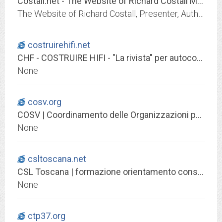
Costall.net - The Website of Richard Costall MVP
The Website of Richard Costall, Presenter, Author, Entertainer, Developer and Microsoft MVP
costruirehifi.net
CHF - COSTRUIRE HIFI - "La rivista" per autocostruttori di sistemi audio di alta qualità
None
cosv.org
COSV | Coordinamento delle Organizzazioni per il Servizio Volontario
None
csltoscana.net
CSL Toscana | formazione orientamento consulenza
None
ctp37.org