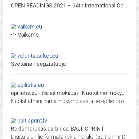
OPEN READINGS 2021 – 64th International Conference for Students of Physics...
vaikam.eu
•°• Vaikams
voluntaparket.eu
Svetainė neegzistuoja
epilietis.eu
epilietis.eu - čia aš mokausi | Nuotolinio mokymosi, testų ir kursų svetainė
Nuolat atnaujinama mokymo svetainė epilietis.eu, kurioje rasite viešųjų ir verslo elektroninių paslaugų aprašymus, mokomąją medžiagą, žinių vertinimo testus
balticprint.lv
Reklāmdrukas darbnīca, BALTICPRINT
Digitālā un lielformāta reklāmdruka (Baltic Print)