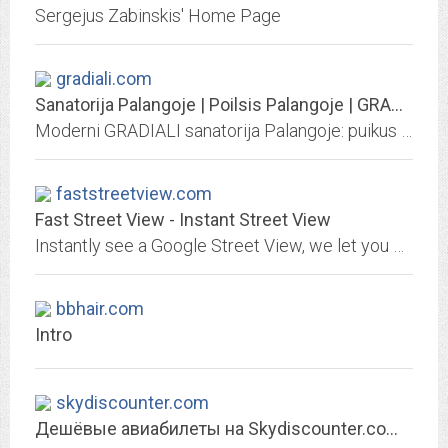
Sergejus Zabinskis' Home Page
gradiali.com
Sanatorija Palangoje | Poilsis Palangoje | GRADIALI
Moderni GRADIALI sanatorija Palangoje: puikus viešbutis, SPA ir reabilitacijos centras, pirčių kompleksas, sveikatingumo programos, profesionalus personalas. Patogus poilsis...
faststreetview.com
Fast Street View - Instant Street View
Instantly see a Google Street View, we let you explore and share places around the world through 360-degree, panoramic, and street-level imagery.
bbhair.com
Intro
skydiscounter.com
Дешёвые авиабилеты на Skydiscounter.com - Skydiscounter.com