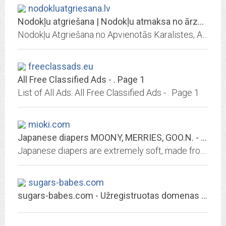
nodokluatgriesana.lv
Nodokļu atgriešana | Nodokļu atmaksa no ārzemēm
Nodokļu Atgriešana no Apvienotās Karalistes, ASV, Norvēģijas, Īrijas, Austrālijas, Kanādas, Jaunzēlandes, Holandas!
freeclassads.eu
All Free Classified Ads - . Page 1
List of All Ads. All Free Classified Ads - . Page 1
mioki.com
Japanese diapers MOONY, MERRIES, GOO.N. - Japanese diapers - MIOKI
Japanese diapers are extremely soft, made from premium quality eco-friendly fabric, they are permeable to air, lightweight and thin. Choose Merries, Moony or Goo.N
sugars-babes.com
sugars-babes.com - Užregistruotas domenas - Interneto vizija