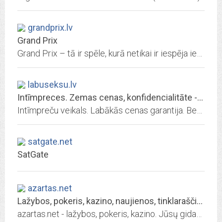
grandprix.lv
Grand Prix
Grand Prix – tā ir spēle, kurā netikai ir iespēja iegādāties speciāli tikai spēles dalībniekiem ierobežota tirāža izdotas īpašas grāmatas, bet arī laimēt vairāk nekā 20 000 LVL...
labuseksu.lv
Intīmpreces. Zemas cenas, konfidencialitāte - SuperSex.lv
Intīmpreču veikals. Labākās cenas garantija. Bezmaksas piegāde no 30 €. 100% konfidencialitāte. Ienāciet!
satgate.net
SatGate
azartas.net
Lažybos, pokeris, kazino, naujienos, tinklaraščiai - azartas.net
azartas.net - lažybos, pokeris, kazino. Jūsų gidas azartinių lošimų pasaulyje