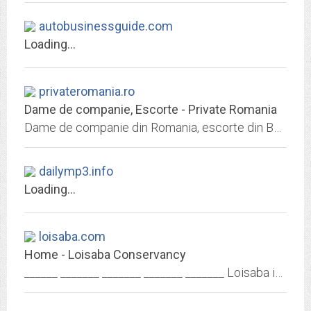
autobusinessguide.com
Loading...
privateromania.ro
Dame de companie, Escorte - Private Romania
Dame de companie din Romania, escorte din Bucuresti, Cluj, Constanta, Timisoara, Brasov, Ploiesti, Craiova, Iasi, Sibiu, Galati, Alba, Buzau, Targoviste.
dailymp3.info
Loading...
loisaba.com
Home - Loisaba Conservancy
______ _______ _______ _______ _______ Loisaba is a 57,000 acre wildlife conservancy located in Laikipia, Northern Kenya. With abundant wildlife, exquisite accommodation and...