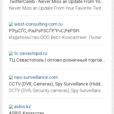
TwitterCeleb - Never Miss an Update From Your Favorite Twitter Star
Never Miss an Update From Your Favorite Twitter Star. Real life photos, pictures, images of celebrities. Instant updates!
west-consulting.com.ru
Р’РµСЃС‚-РљРѕРЅСЃР°Р»С‚РёРЅРі
Издательство ООО Вест-Консалтинг. Полиграфические услуги. Выпуск визиток, буклетов, газет, журналов, книг по заказу Клиента. Консалтинг в области сметного нормирования и...
tc-sevastopol.ru
ТЦ Севастополь | оптово-розничный торговый центр
neo-surveillance.com
CCTV (DVR, Cameras), Spy Surveillance (Hidden Cameras, Portable Video Recorders)
CCTV (DVR, Security cameras), Spy Surveillance (Hidden cameras, Portable video recorders), GSM Surveillance, Design, Installation
asbis.kz
ASBIS Казахстан