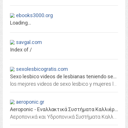
ebooks3000.org
Loading...
savgal.com
Index of /
sexolesbicogratis.com
Sexo lesbico videos de lesbianas teniendo sexo porno lesbico
los mejores videos de sexo lesbico y mujeres lesbianas xxx mujeres haciendo el amor y haciendo porno lesbico si te gustan los videos de lesbianas ingresa ya
aeroponic.gr
Aeroponic - Εναλλακτικά Συστήματα Καλλιέργειας, Αεροπονία | Υδροπονία
Αεροπονικά και Υδροπονικά Συστήματα Καλλιέργιας. Καλλιεργήστε τα πάντα παντού. Επισκεφτείτε το χώρο μας και ελάτε να σχεδιάσουμε το κατάλληλο σύστημα