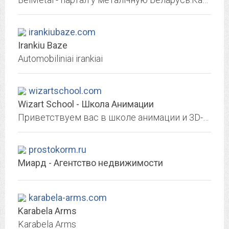
irankiubaze.com
Irankiu Baze
Automobiliniai irankiai
wizartschool.com
Wizart School - Школа Анимации
Приветствуем вас в школе анимации и 3D-графики «Wizart School» от студии «WIZART ANIMATION»! Перенимайте опыт у ведущих специалистов студии международного уровня!
prostokorm.ru
Миард - Агентство недвижимости
karabela-arms.com
Karabela Arms
Karabela Arms