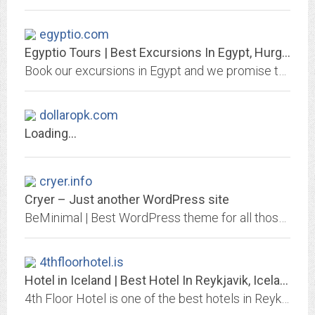
egyptio.com
Egyptio Tours | Best Excursions In Egypt, Hurghada Excursions, Cairo Tours,...
Book our excursions in Egypt and we promise to get you in touch with people, places, history and legends and a unique and memorable experience of a lifetime.
dollaropk.com
Loading...
cryer.info
Cryer – Just another WordPress site
BeMinimal | Best WordPress theme for all those who loves minimalistic & clean design
4thfloorhotel.is
Hotel in Iceland | Best Hotel In Reykjavik, Iceland - 4th Floor Hotel
4th Floor Hotel is one of the best hotels in Reykjavik, Iceland. All, the facilities you need.