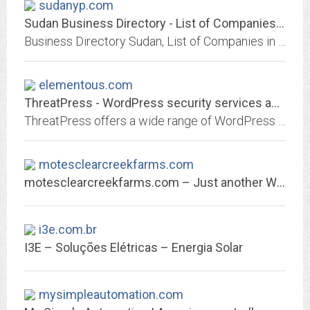
sudanyp.com
Sudan Business Directory - List of Companies in Sudan
Business Directory Sudan, List of Companies in Sudan with Contact Details, Addresses. Sudan Companies, Sudan Directory Listing.
elementous.com
ThreatPress - WordPress security services and products
ThreatPress offers a wide range of WordPress security products and services. Our WordPress Security Suite includes everything that you need to protect your website. We also...
motesclearcreekfarms.com
motesclearcreekfarms.com – Just another WordPress site
i3e.com.br
I3E – Soluções Elétricas – Energia Solar
mysimpleautomation.com