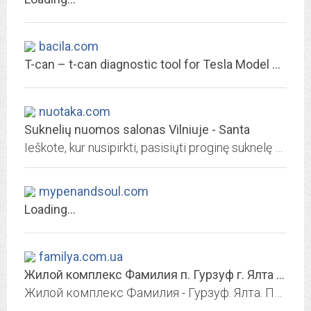
bacila.com
T-can – t-can diagnostic tool for Tesla Model S,X,3
nuotaka.com
Suknelių nuomos salonas Vilniuje - Santa
Ieškote, kur nusipirkti, pasisiųti proginę suknelę ar kostiumą? Parduodame ir nuomojame vestuvines, vakarines sukneles bei išskirtinius smokingus. Salonas Vilniuje.
mypenandsoul.com
Loading...
familya.com.ua
Жилой комплекс Фамилия п. Гурзуф г. Ялта - Описание проекта. Купить квартиру...
Жилой комплекс Фамилия - Гурзуф. Ялта. Продажа и аренда квартир в Гурзуфе. На нашем сайте Вы можете снять в аренду апартаменты с видом на море на Южном Берегу Крыма в п. Гурзуф...