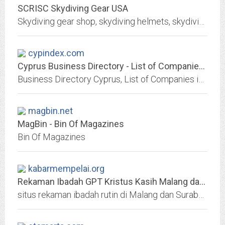
SCRISC Skydiving Gear USA
Skydiving gear shop, skydiving helmets, skydiving altimeters, parachute for sale, skydiving suits, G3 helmets, skydiving equipment, buy parachute, Tonfly helmets, Cookie helmets
cypindex.com
Cyprus Business Directory - List of Companies in Cyprus
Business Directory Cyprus, List of Companies in Cyprus with Contact Details, Addresses. Cyprus Companies, Cyprus Directory Listing.
magbin.net
MagBin - Bin Of Magazines
Bin Of Magazines
kabarmempelai.org
Rekaman Ibadah GPT Kristus Kasih Malang dan Surabaya Halaman: 1
situs rekaman ibadah rutin di Malang dan Surabaya