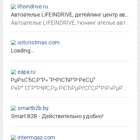
lifeindrive.ru
Автоателье LIFEINDRIVE, детейлинг центр автомобилей в Ульяновске
Автоателье LIFEINDRIVE, тюнинг ателье автомобилей в Ульяновске
isitcristmas.com
Loading...
eapa.ru
РџРѕСЂС‚Р°Р» "Р•РІСЂР°Р·РёСЏ"
РќР° СЃР°Р№С‚Рµ РїСЂРµРґСЃС‚Р°РІР»РµРЅР° РёРЅС„РѕСЂРјР°С†РёСЏ Рѕ Р·РЅР°С‡РёРјС‹С… СЃРѕР±С‹С‚РёСЏС… РІ Р РѕСЃСЃРёРё Рё РІ РјРёСЂРµ, СЃС‚Р°С‚СЊРё РЅР° С‚РµРјСѓ РёСЃС‚РѕСЂРёСЏ,...
smartb2b.by
Smart B2B - Действительно удобно!
intermgaz.com