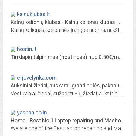
kalnuklubas.lt
Kalnų kelionių klubas - Kalnų kelionių klubas | Atrask save kalnuose! Patirk...
Kalnų kelionės, kelioninės įrangos nuoma, aukštalipių paslaugos!
hostin.lt
Tinklapių talpinimas (hostingas) nuo 0.50€/mėn! Domenai nuo 5€/metams! -...
e-juvelyrika.com
Auksiniai žiedai, auskarai, grandinėlės, pakabukai, vestuviniai, sužadėtuvių...
Vestuviniai žiedai, sužadėtuvių žiedai, auksiniai auskarai, apyrankės, grandinėlės, pakabukai - patraukliausiomis kainomis!
yashan.co.in
Home - Best No.1 Laptop repairing and Macbook repairing
We are one of the Best laptop repairing and MacBook repairing in Mumbai, thane, Kalyan, and Ghatkopar. We can also repair it in case of an emergency.