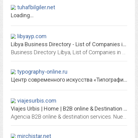
tuhafbilgiler.net
Loading...
libyayp.com
Libya Business Directory - List of Companies in Libya
Business Directory Libya, List of Companies in Libya with Contact Details, Addresses. Libya Companies, Libya Directory Listing.
typography-online.ru
Центр современного искусства «Типография» — Культурно-образовательный центр
viajesurbis.com
Viajes Urbis | Home | B2B online & Destination services
Agencia B2B online & destination services. Nuestros valores: Tradición y vocación de Servicio, Competitividad en tarifas, innovación en tecnología y un fuerte Compromiso con...
mirchistar.net