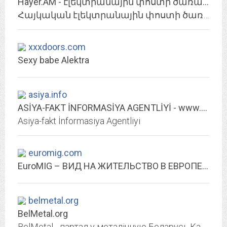
Hayer.AM - էլեկտրանային փոստի ծառայություն
Հայկական էլեկտրանային փոստի ծառայություն
xxxdoors.com
Sexy babe Alektra
asiya.info
ASİYA-FAKT İNFORMASİYA AGENTLİYİ - www.afia.az
Asiya-fakt İnformasiya Agentliyi
euromig.com
EuroMIG – ВИД НА ЖИТЕЛЬСТВО В ЕВРОПЕ – RESIDENCE PERMIT IN EUROPE «...
belmetal.org
BelMetal.org
BelMetal - партал у металічную Беларусь.Калядны Фэст 2016.Калядная каза ці разбор палётаў.Re1ikt. Прэзентацыя альбому “Kufar”.У тэмпе маршу па дарогах даўно мінулых баёў.Апошні...