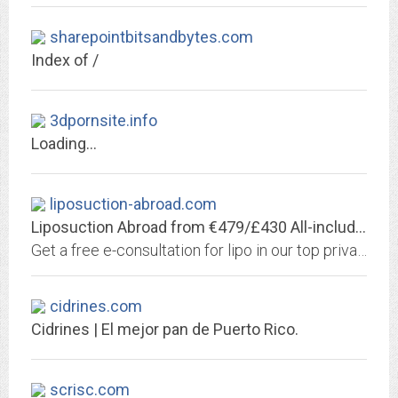
sharepointbitsandbytes.com
Index of /
3dpornsite.info
Loading...
liposuction-abroad.com
Liposuction Abroad from €479/£430 All-included | Chat Live - Get Quote
Get a free e-consultation for lipo in our top private clinic. The offer includes: liposuction abroad, driver 24/7, insurance & more. Based in Lithuania, EU.
cidrines.com
Cidrines | El mejor pan de Puerto Rico.
scrisc.com