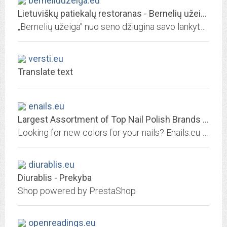
berneliuuzeiga.eu
Lietuviškų patiekalų restoranas - Bernelių užeiga
„Bernelių užeiga" nuo seno džiugina savo lankytojus tradiciniais lietuviškos virtuvės patiekalais bei gilia senove ir tautine dvasia alsuojančia aplinka.
versti.eu
Translate text
enails.eu
Largest Assortment of Top Nail Polish Brands | Enails.eu
Looking for new colors for your nails? Enails.eu suggests OPI, CND Shellac, ORLY, Harmony and many more amazing brands‘ nail polishes. Choose and buy pleasing nail polish color...
diurablis.eu
Diurablis - Prekyba
Shop powered by PrestaShop
openreadings.eu