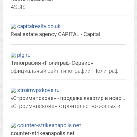
ASBIS
capitalrealty.co.uk
Real estate agency CAPITAL - Capital
plg.ru
Типография «Полиграф-Сервис»
официальный сайт типографии "Полиграф-Сервис"
stroimvpskove.ru
«Строимвпскове» - продажа квартир в новостройках Пскова. Купить квартиру в...
«Строимвпскове»: строительство жилых и общественных зданий, продажа недвижимости в Пскове, общестроительные работы, производство строительных материалов
counter-strikeanapolis.net
counter-strikeanapolis.net