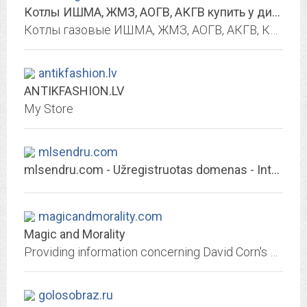
Котлы ИШМА, ЖМЗ, АОГВ, АКГВ купить у дилера Интерм
Котлы газовые ИШМА, ЖМЗ, АОГВ, АКГВ, КОВ, Siberia и твердотопливные КЧМ, КВР, купить у официального дилера и поставщика по низкой цене.
antikfashion.lv
ANTIKFASHION.LV
My Store
mlsendru.com
mlsendru.com - Užregistruotas domenas - Interneto vizija
magicandmorality.com
Magic and Morality
Providing information concerning David Corn's Magic and Morality Christian Illusion Program
golosobraz.ru