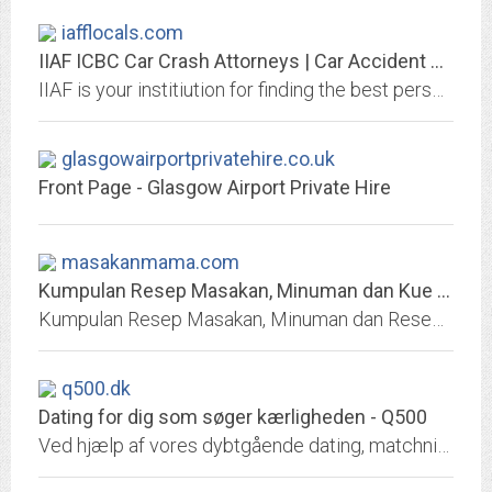
iafflocals.com
IIAF ICBC Car Crash Attorneys | Car Accident & Personal Injury Lawyers
IIAF is your institiution for finding the best personal injury or car accident lawyer. Visit our contact page to find out more about lawyers.
glasgowairportprivatehire.co.uk
Front Page - Glasgow Airport Private Hire
masakanmama.com
Kumpulan Resep Masakan, Minuman dan Kue Paling Enak #dijamin
Kumpulan Resep Masakan, Minuman dan Resep Kue Paling Enak #dijamin | Cara Memasak | Resep Donut | Resep Soto
q500.dk
Dating for dig som søger kærligheden - Q500
Ved hjælp af vores dybtgående dating, matchning og relationstjeneste kan du finde den rette match, date eller kæreste.