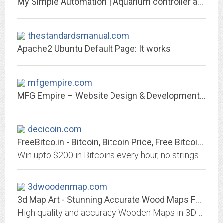
My Simple Automation | Aquarium controller and monitor. Other things related...
thestandardsmanual.com
Apache2 Ubuntu Default Page: It works
mfgempire.com
MFG Empire – Website Design & Development Services
decicoin.com
FreeBitco.in - Bitcoin, Bitcoin Price, Free Bitcoin Wallet, Faucet, Lottery...
Win upto $200 in Bitcoins every hour, no strings attached! Multiply your bitcoins, free weekly lottery with big prizes, 50% referral commissions and much more!
3dwoodenmap.com
3d Map Art - Stunning Accurate Wood Maps For Interior –...
High quality and accuracy Wooden Maps in 3D makes every interior unique. Heirloom quality gift. 3D Wooden Maps of any location in any scale. You can customize map for your...