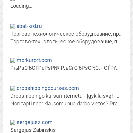
Loading...
abat-krd.ru
Торгово-технологическое оборудование, профессиональное кухонное оборудование...
Торгово-технологическое оборудование, профессиональное кухонное оборудование для ресторанов, пищевое оборудование для столовых, общепита, торговое оборудование Краснодар
morkurort.com
РњРѕСЂСЃРєРѕР№ РљСѓСЂРѕСЂС‚ - СЃРґР°Рј Р¶РёР»СЊС‘ Сѓ РјРѕСЂСЏ, РјРѕСЂСЃРєРёРµ...
dropshippingcourses.com
Dropshippingo kursai internetu - Įgyk laisvę! - dsmokykla.lt
Nori tapti nepriklausomu nuo darbo vietos? Praktiniai dropshippingo kursai padėsiantys uždirbti internetu. Prisijunk prie dropshipperių bendruomenės!
sergejusz.com
Sergejus Zabinskis