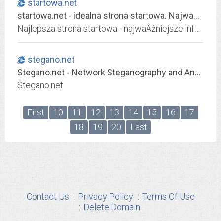
startowa.net
startowa.net - idealna strona startowa. NajwaÂżniejsze informacje i linki w zasiĂŞgu rĂŞki!
Najlepsza strona startowa - najwaÂżniejsze informacje i linki
stegano.net
Stegano.net - Network Steganography and Anomaly Detection Project
Stegano.net
First
10
11
12
13
14
15
16
17
18
19
20
Last
Contact Us
Privacy Policy
Terms Of Use
Delete Domain