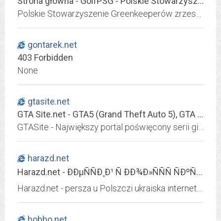
Strona główna - GolfPSG - Polskie Stowarzyszenie Greenkeeperów
Polskie Stowarzyszenie Greenkeeperów zrzesza osoby zawodowo zajmujące się intensywnie użytkowanymi trawnikami, ze szczególnym uwzględnieniem pól golfowych. Stowarzyszenie realizując swoje cele dynamicznie działa w zakresie organizacji różnorodnych imprez golfowych i zawodowych.
gontarek.net
403 Forbidden
None
gtasite.net
GTA Site.net - GTA5 (Grand Theft Auto 5), GTA V na PC, GTA4, Grand Theft Auto, Vice City, GTA San Andreas, Duży Download GTA 4, Chinatown Wars
GTASite - Największy portal poświęcony serii gier Grand Theft Auto w Polsce. Znajdziecie tutaj setki artykułów, tysiące modyfikacji w downloadzie i wiele więcej. Skupiamy się na najnowszych częściach GTA czyli GTA V, GTA IV wraz dodatkami The Lost and Damned i The Ballad of Gay Tony, ale nie zapominamy również o klasykach serii jak GTA San Andreas czy GTA Vice City.
harazd.net
Harazd.net - ÐÐµÑÑÐ¸Ð¹ Ñ ÐÐ¾Ð»ÑÑÑ ÑÐºÑÐ°ÑÐ½ÑÑÐºÐ¸Ð¹ Ð¿Ð¾ÑÑÐ°Ð»
Harazd.net - persza u Polszczi ukraiska internetowa storinka
hobbo.net