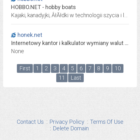
HOBBO.NET - hobby boats
Kajaki, kanadyjki, ÂłĂłdki w technologii szycia i laminowania. UsÂługi ploterem frezujÂącym CNC.
honek.net
Internetowy kantor i kalkulator wymiany walut - ekantor.pl
None
First
1
2
3
4
5
6
7
8
9
10
11
Last
Contact Us
Privacy Policy
Terms Of Use
Delete Domain