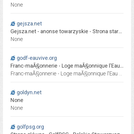
None
gejsza.net
Gejsza.net - anonse towarzyskie - Strona startowa
None
godf-eauvive.org
Franc-maÃ§onnerie - Loge maÃ§onnique l'Eau Vive - Grand Orient de France
Franc-maÃ§onnerie - Loge maÃ§onnique l'Eau Vive - Grand Orient de France - Travail de rÃ©flexion
goldyn.net
None
None
golfpsg.org