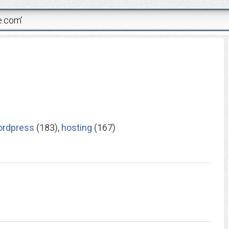
ordpress
(183),
hosting
(167)