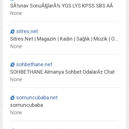
SÃ½nav SonuÃ§larÃ½ YGS LYS KPSS SBS AÃ
None
sitres.net
Sitres.Net | Magazin | Kadın | Sağlık | Müzik | Oyun | Sinema | Teknoloji | Döviz
None
sohbethane.net
SOHBETHANE Almanya Sohbet OdalarÄ± Chat
None
somuncubaba.net
somuncubaba
None