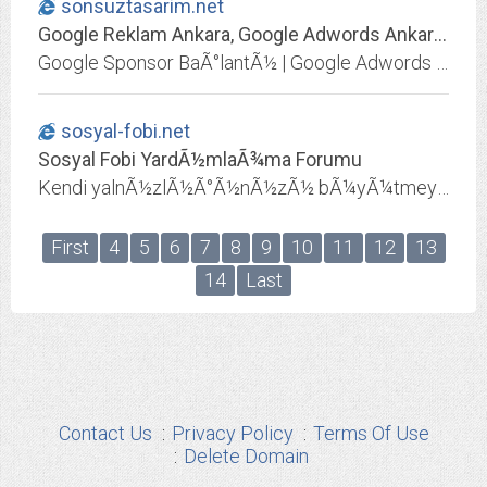
sonsuztasarim.net
Google Reklam Ankara, Google Adwords Ankara, Google ReklamlarÃ½, Google Sponsor BaÃ°lantÃ½ Ankara, Google Arama AÃ°Ã½ Reklam UzmanÃ½, Adwords EÃ°itimi, Ankara Adwords EÃ°itimi - Ana Sayfa
Google Sponsor BaÃ°lantÃ½ | Google Adwords Reklam (Google ReklamlarÃ½) ve Adwords EÃ°itim Hizmeti vermektedir. Google Arama AÃ°Ã½ Reklam UzmanÃ½ndan., Google ReklamlarÃ½
sosyal-fobi.net
Sosyal Fobi YardÃ½mlaÃ¾ma Forumu
Kendi yalnÃ½zlÃ½Ã°Ã½nÃ½zÃ½ bÃ¼yÃ¼tmeyin, birbirimize destek olalÃ½m. YaÃ¾adÃ½klarÃ½mÃ½zÃ½, kattettiÃ°imiz yollarÃ½, kÃ½rgÃ½nlÃ½klarÃ½mÃ½zÃ½, korkularÃ½mÃ½zÃ½, hayattan ne beklediÃ°imizi ve Sosyal Fobi'nin Ã¼stesinden nasÃ½l gelebileceÃ°imizi paylaÃ¾alÃ½m. <
First
4
5
6
7
8
9
10
11
12
13
14
Last
Contact Us
Privacy Policy
Terms Of Use
Delete Domain