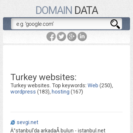
DOMAIN
DATA
Turkey websites:
Turkey websites. Top keywords:
Web
(250),
wordpress
(183),
hosting
(167)
sevgi.net
Ä°stanbul'da arkadaÅ bulun - istanbul.net