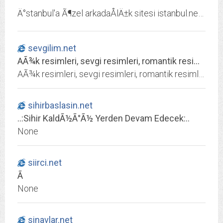
Ä°stanbul'a Ã¶zel arkadaÅlÄ±k sitesi istanbul.net'te semtinize yakÄ±n arkadaÅ bulabilirsiniz. Hemen Ã¼cretsiz Ã¼ye olun, binlerce Ã¼ye ile tanÄ±ÅÄ±n.
sevgilim.net
AÃ¾k resimleri, sevgi resimleri, romantik resimler, duygusal resimler
AÃ¾k resimleri, sevgi resimleri, romantik resimler, duygusal resimler, aÃ¾k resimleri, Ã¶pÃ¼Ã¾me resimleri, seni seviyorum resimleri
sihirbaslasin.net
..:Sihir KaldÃ½Ã°Ã½ Yerden Devam Edecek:..
None
siirci.net
Ã
None
sinavlar.net