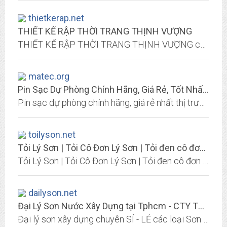
thietkerap.net
THIẾT KẾ RẬP THỜI TRANG THỊNH VƯỢNG
THIẾT KẾ RẬP THỜI TRANG THỊNH VƯỢNG chuyên đào tạo thiết kế rập bằng tay , đào tạo thiết kế rập trên vi tính , dịch vụ in sơ đồ , cắt rập cứng , thiết kế rập mẫu nhảy size ,...
matec.org
Pin Sạc Dự Phòng Chính Hãng, Giá Rẻ, Tốt Nhất Thị Trường
Pin sạc dự phòng chính hãng, giá rẻ nhất thị trường, Giảm 70%. Bảo hành chính hãng. Giao hàng ngay trong ngày. Các loại pin sạc dự phòng tốt nhất hiện nay
toilyson.net
Tỏi Lý Sơn | Tỏi Cô Đơn Lý Sơn | Tỏi đen cô đơn | Tỏi 1 nhánhi | Đặc Sản Lý...
Tỏi Lý Sơn | Tỏi Cô Đơn Lý Sơn | Tỏi đen cô đơn | Tỏi 1 nhánhi | Đặc Sản Lý Sơn
dailyson.net
Đại Lý Sơn Nước Xây Dựng tại Tphcm - CTY TNHH TAVACO
Đại lý sơn xây dựng chuyên SỈ - LẺ các loại Sơn như Sơn Dulux, Sơn Maxilite, Sơn Jotun, Sơn Nippon, Bột Trét Tường