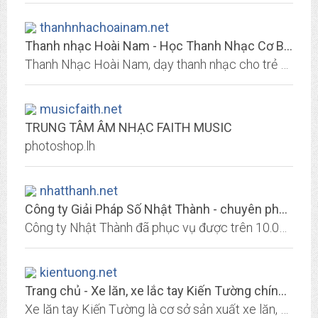
thanhnhachoainam.net
Thanh nhạc Hoài Nam - Học Thanh Nhạc Cơ Bản Và Nâng Cao
Thanh Nhạc Hoài Nam, dạy thanh nhạc cho trẻ em và người lớn từ cơ bản đến nâng cao, cùng các khóa học Kịch Thiếu Nhi, MC Nhí tại TP HCM uy tín chất lượng cao.
musicfaith.net
TRUNG TÂM ÂM NHẠC FAITH MUSIC
photoshop.lh
nhatthanh.net
Công ty Giải Pháp Số Nhật Thành - chuyên phần mềm và website
Công ty Nhật Thành đã phục vụ được trên 10.000 khách hàng trên toàn quốc và đã có 10 năm kinh nghiệm trong lĩnh vực sản xuất phần mềm và thiết kế website cho các doanh nghiệp.
kientuong.net
Trang chủ - Xe lăn, xe lắc tay Kiến Tường chính hãng
Xe lăn tay Kiến Tường là cơ sở sản xuất xe lăn, xe lắc, xe điện hàng đầu Việt Nam, thành lập từ năm 1982. Chứng nhận ISO về chất lượng và niềm tin. Kiến Tường chỉ bán sản phẩm...