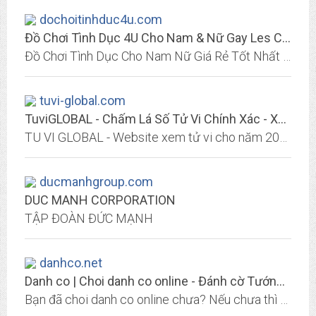
dochoitinhduc4u.com
Đồ Chơi Tình Dục 4U Cho Nam & Nữ Gay Les Chính Hãng
Đồ Chơi Tình Dục Cho Nam Nữ Giá Rẻ Tốt Nhất thị trường Khuyến Mãi giảm giá đến 20% các loại Đồ Chơi Người Lớn dành cho Nam và Nữ Tặng kèm nhiều sản phẩm Sextoy rung khi mua hàng...
tuvi-global.com
TuviGLOBAL - Chấm Lá Số Tử Vi Chính Xác - Xem Bói Tử Vi Hay
TU VI GLOBAL - Website xem tử vi cho năm 2016 hoàn toàn miễn phí, phục vụ cộng đồng phi lợi nhuận. Chi tiết tử vi cho 12 con giáp trong năm 2016: tý, sửu, dần,
ducmanhgroup.com
DUC MANH CORPORATION
TẬP ĐOÀN ĐỨC MẠNH
danhco.net
Danh co | Choi danh co online - Đánh cờ Tướng, cờ Caro cực vui
Bạn đã choi danh co online chưa? Nếu chưa thì bạn hãy đừng bỏ qua cơ hội giải trí này nhé, hãy tải nhanh về dế yêu của mình.