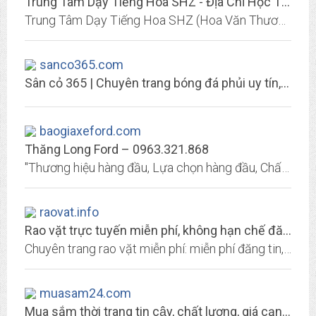
Trung Tâm Dạy Tiếng Hoa SHZ - Địa Chỉ Học Tiếng Hoa Chất Lượng Tốt Nhất
Trung Tâm Dạy Tiếng Hoa SHZ (Hoa Văn Thương Mại Thành Phố) chuyên đào tạo tiếng Hoa theo chuẩn quốc tế cho cá nhân, nhóm, doanh nghiệp ở TPHCM và các tỉnh khác
sanco365.com
Sân cỏ 365 | Chuyên trang bóng đá phủi uy tín, tổ chức và lên kịch bản cho...
baogiaxeford.com
Thăng Long Ford – 0963.321.868
"Thương hiệu hàng đầu, Lựa chọn hàng đầu, Chất lượng hàng đầu". Hỗ trợ trả góp 85%, giao xe ngay, đủ màu, cam kết khuyến mại lớn và hỗ trợ giá tốt nhất Toàn Quốc. LH: 0963.321.868
raovat.info
Rao vặt trực tuyến miễn phí, không hạn chế đăng tin và upload ảnh - Rao vặt...
Chuyên trang rao vặt miễn phí: miễn phí đăng tin, miễn phí up tin, miễn phí upload và chia sẻ ảnh với nhiều công cụ hỗ trợ. Đất nền Hiệp Thành city Q.12, khu dân cư hiện hữu...
muasam24.com
Mua sắm thời trang tin cậy, chất lượng, giá cạnh tranh | Muasam24