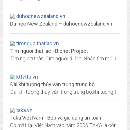
duhocnewzealand.vn
Du học New Zealand – duhocnewzealand.vn
timnguoithatlac.vn
Tim nguoi that lac - Bionet Project
Tìm người thân, Tìm người đi lạc, Nhắn tìm mộ liệt sỹ, Tìm thân nhân liệt sỹ, Tìm người mất tích, Tìm bạn, Tìm người yêu...
kttvttb.vn
Đài khí tượng thủy văn trung trung bộ
Đài khí tượng thủy văn trung trung bộ,khi-tuong-thuy-van
taka.vn
Taka Việt Nam - Bếp và gia dụng an toàn
Có mặt tại Việt Nam vào năm 2006 TAKA là công ty sản xuất thiết bị đồ dùng nhà bếp cho gia đình. Với các sản phẩm bếp gas âm, bếp ga dương, bếp từ, hút mùi, nồi cơm điện, máy...