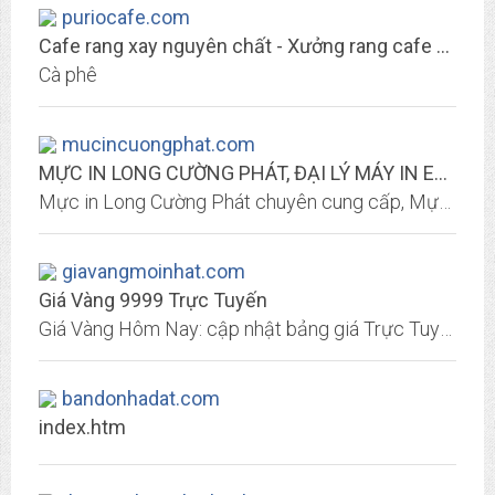
puriocafe.com
Cafe rang xay nguyên chất - Xưởng rang cafe sạch công nghệ Mỹ - PurioCafe
Cà phê
mucincuongphat.com
MỰC IN LONG CƯỜNG PHÁT, ĐẠI LÝ MÁY IN EPSON, THIẾT BỊ IN ẤN, IN MÁY IN CHUYỂN...
Mực in Long Cường Phát chuyên cung cấp, Mực in phun các loại: mực Inktec Hàn Quốc, mực Inkmate Hàn Quốc, mực in chuyển nhiệt Inktec, mực dầu Piment UV Hệ thống dẫn mực ngoài :...
giavangmoinhat.com
Giá Vàng 9999 Trực Tuyến
Giá Vàng Hôm Nay: cập nhật bảng giá Trực Tuyến hàng ngày mua vào & bán ra để người tiêu dùng biết giá vàng hôm nay tăng hay giảm 1 chỉ vàng ta 9999, vàng tây 18k, 14k, 10k bao...
bandonhadat.com
index.htm