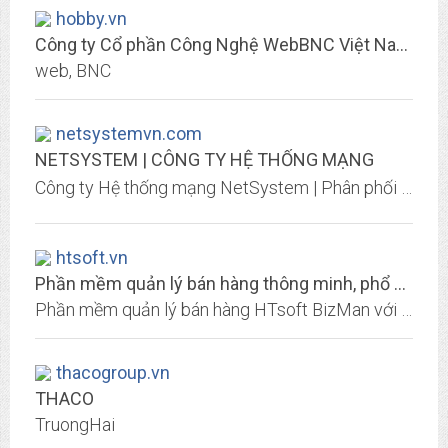
hobby.vn
Công ty Cổ phần Công Nghệ WebBNC Việt Nam 212
web, BNC
netsystemvn.com
NETSYSTEM | CÔNG TY HỆ THỐNG MẠNG
Công ty Hệ thống mạng NetSystem | Phân phối thiết bị mạng Cisco Juniper thiết bị quang cùng phụ kiện cáp quang chính hãng uy tín được nhiều khách hàng lựa chọn số 1️⃣ Việt Nam
htsoft.vn
Phần mềm quản lý bán hàng thông minh, phổ biến, chuyên nghiệp và hiệu quả
Phần mềm quản lý bán hàng HTsoft BizMan với nhiều đột phá, tối ưu và toàn diện nhất. HTsoft có 08 năm kinh nghiệm triển khai phần mềm cho nhiều doanh nghiệp trong và ngoài nước.
thacogroup.vn
THACO
TruongHai