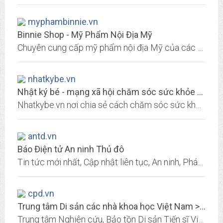
myphambinnie.vn
Binnie Shop - Mỹ Phẩm Nội Địa Mỹ
Chuyên cung cấp mỹ phẩm nội địa Mỹ của các hãng Clinique, Estee Lauder, Origins, Lancome, Bare Minerals. Hàng chính hãng, giá cả hơp lý và nhiều ưu đãi.
nhatkybe.vn
Nhật ký bé - mạng xã hội chăm sóc sức khỏe mẹ và bé
Nhatkybe.vn nơi chia sẻ cách chăm sóc sức khỏe cho mẹ và bé, chia sẻ những kinh nghiệm bạn cần biết khi mang thai và chăm sóc cho trẻ sơ sinh hiệu quả - Trang chủ
antd.vn
Báo Điện tử An ninh Thủ đô
Tin tức mới nhất, Cập nhật liên tục, An ninh, Pháp luật, Đời sống, Truyền hình, ATV, Công an, Cảnh sát, CSGT, 141...
cpd.vn
Trung tâm Di sản các nhà khoa học Việt Nam > Home
Trung tâm Nghiên cứu, Bảo tồn Di sản Tiến sĩ Việt Nam (Centre for Reseach, Preservation of Vietnamese Doctoral Heritage - CPD) là Công ty trách nhiệm hữu hạn, hoạt động với tư...