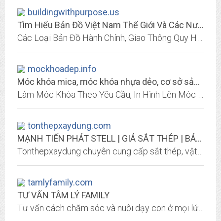
buildingwithpurpose.us
Tìm Hiểu Bản Đồ Việt Nam Thế Giới Và Các Nước - Các Loại Bản Đồ Hành Chính,...
Các Loại Bản Đồ Hành Chính, Giao Thông Quy Hoạch
mockhoadep.info
Móc khóa mica, móc khóa nhựa dẻo, cơ sở sản xuất móc khóa | Quà Tặng Đẹp .ORG
Làm Móc Khóa Theo Yêu Cầu, In Hình Lên Móc khóa, Là Cơ Sở Sản Xuất Móc Khóa Uy Tín Tại tpHCM
tonthepxaydung.com
MẠNH TIẾN PHÁT STELL | GIÁ SẮT THÉP | BÁO GIÁ THÉP | SẮT THÉP XÂY DỰNG | THÉP...
Tonthepxaydung chuyên cung cấp sắt thép, vật liệu xây dựng uy tín tại Hồ Chí Minh.Báo giá sắt thép,vật liệu xây dựng mới nhất 2014 khi khách hàng mua hàng
tamlyfamily.com
TƯ VẤN TÂM LÝ FAMILY
Tư vấn cách chăm sóc và nuôi dạy con ở mọi lứa tuổi | Giải quyết các mâu thuẫn hôn nhân | Hiểu và chia sẻ với con trong độ tuổi dậy thì | Trị liệu các vấn đề sang chấn tâm lý,...