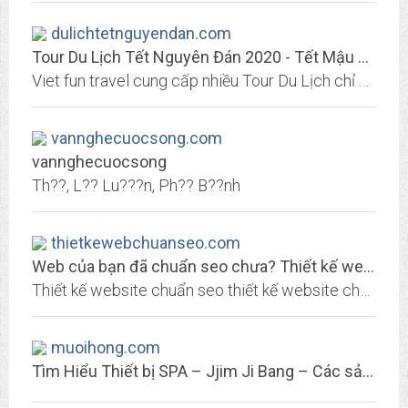
dulichtetnguyendan.com
Tour Du Lịch Tết Nguyên Đán 2020 - Tết Mậu Tuất Âm Lịch | Viet Fun Travel
Viet fun travel cung cấp nhiều Tour Du Lịch chỉ dành cho Tết Nguyên Đán 2020 - Tết Âm Lịch với sự lựa chọn đa dạng và phong phú phù hợp với tài chính của bạn, Liên hệ tổng đài...
vannghecuocsong.com
vannghecuocsong
Th??, L?? Lu???n, Ph?? B??nh
thietkewebchuanseo.com
Web của bạn đã chuẩn seo chưa? Thiết kế web chuẩn seo tư vấn miễn phí
Thiết kế website chuẩn seo thiết kế website chuyên nghiêp đưa ra giải pháp tổng thể nhằm phát huy sức mạnh tối đa của trang web. Thiết kế web chuẩn seo đang hướng tới xây dựng...
muoihong.com
Tìm Hiểu Thiết bị SPA – Jjim Ji Bang – Các sản phẩm Đá Muối