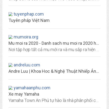
tuyenphap.com
Tuyên pháp Việt Nam
mumoira.org
Mu moi ra 2020 - Danh sach mu moi ra 2020 hang thang, muonline, gamemoira
Nơi tập hợp tất cả mu mới ra và mu sắp ra hiện nay, giới thiệu MU mới & thông tin các mu mới ra được cập nhật hàng ngày
andreluu.com
Andre Luu | Khoa Hoc & Nghệ Thuật Nhiếp Ảnh Phong Cảnh
yamahaanphu.com
Xe may Yamaha
Yamaha Town An Phú tự hào là nhà phân phối các sản phẩm Yamaha với giá và dịch vụ tốt nhất hiện nay. Các sản phẩm của Yamaha: Sirius,Sirius FI, Exciter 150, Fz 150, Nouvo, Nozza...