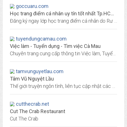
goccuaru.com
Học trang điểm cá nhân uy tín tốt nhất Tp.HCM Lớp 3CE Rư
Đăng ký ngay lớp học trang điểm cá nhân do Rư trực tiếp dạy với 100% mỹ phẩm 3CE có sẵn trên lớp tại Tp.HCM Sài Gòn. GIẢM 20% học phí CHỈ CÒN...
tuyendungcamau.com
Việc làm - Tuyển dụng - Tìm việc Cà Mau
Chuyên trang cung cấp thông tin Việc làm, Tuyển dụng, Tìm việc tại Cà Mau. Giúp các bạn tìm được một công việc phù hợp cho mình!
tamvunguyetlau.com
Tâm Vũ Nguyệt Lầu
Thế giới truyện ngôn tình, liên tục cập nhật các bộ truyện của các tác giả nổi tiếng, hot nhất. Đọc ngay!
cutthecrab.net
Cut The Crab Restaurant
Cut The Crab