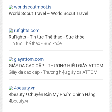
worldscoutmoot.is
World Scout Travel – World Scout Travel
rufights.com
RuFights - Tin tức Thể thao - Sức khỏe
Tin tức Thể thao - Sức khỏe
giayattom.com
GIÀY DA CAO CẤP - THƯƠNG HIỆU GIÀY ATTOM
Giày da cao cấp - Thương hiệu giày da ATTOM chuyên cung cấp các loại giày tăng chiều cao, giày thể thao, giày mọi đẹp, sang trọng và sự tinh tế của giày Tây
4beauty.vn
4beauty ! Chuyên Bán Mỹ Phẩm Chính Hãng
4beauty.vn