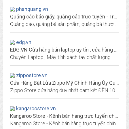
phanquang.vn
Quảng cáo báo giấy, quảng cáo trực tuyến - Truyền thông Phan Quang
Quảng cáo, quảng bá sản phẩm, quảng bá thương hiệu, quảng bá website của bạn đến tất cả bạn đọc, người dùng Internet trên các phương tiện truyền thông quảng cáo hàng đầu Việt Nam
edg.vn
EDG.VN Cửa hàng bán laptop uy tín , cửa hàng bán linh kiện, phụ kiện
Chuyên Laptop , Máy tính xách tay chất lượng , giá tốt nhất , Bảo hành chu đáo uy tín , Của hàng bán máy tính xách tay uy tín , cửa hàng bán linh kiện máy tính giá tốt nhất
zippostore.vn
Cửa Hàng Bật Lửa Zippo Mỹ Chính Hãng Ủy Quyền | ZippoStore.vn
Zippo Store cửa hàng duy nhất cam kết ĐỀN 100 TRIỆU nếu không đúng hàng chính hãng USA. Giá luôn tốt hơn Zippo Vietnam đến 20% với chế độ BH suốt đời.
kangaroostore.vn
Kangaroo Store - Kênh bán hàng trực tuyến chính thức Tập đoàn Kangaroo
Kangaroo Store - Kênh bán hàng trực tuyến chính thức Tập đoàn Kangaroo. Trực tiếp Phân phối từ Tập đoàn Kangaroo. Đem lại tiện nghi cho ngôi nhà bạn!