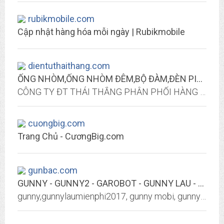
rubikmobile.com
Cập nhật hàng hóa mỗi ngày | Rubikmobile
dientuthaithang.com
ỐNG NHÒM,ỐNG NHÒM ĐÊM,BỘ ĐÀM,ĐÈN PIN SIÊU SÁNG,KHUNG ẢNH KỸ THUẬT SỐ
CÔNG TY ĐT THÁI THẮNG PHÂN PHỐI HÀNG CHÍNH HÃNG TẠI VIỆT NAM 0912245244 OR 0974444097
cuongbig.com
Trang Chủ - CươngBig.com
gunbac.com
GUNNY - GUNNY2 - GAROBOT - GUNNY LAU - GUNNY 2019 - GUNNY FREE XU
gunny,gunnylaumienphi2017, gunny mobi, gunny 360, gunny play, gunny top, gunny private, gunny hồi ức, gunny lau 360, gunny azo, gunny apk, gunny aoe, gunny abc, gunny azo 2,...