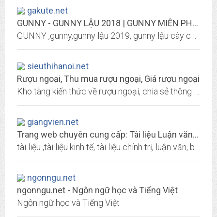
gakute.net
GUNNY - GUNNY LẬU 2018 | GUNNY MIỄN PHÍ | GUNNY FREE
GUNNY ,gunny,gunny lậu 2019, gunny lậu cày cuốc, gunny lậu 360, gunny lậu hay, gunny lậu 2018, gunny lậu apk, gunny lậu 2017, gunny lậu mobi, gunny lậu chuẩn zing, gunny lậu...
sieuthihanoi.net
Rượu ngoại, Thu mua rượu ngoại, Giá rượu ngoại
Kho tàng kiến thức về rượu ngoại, chia sẻ thông tin, nâng cao sự hiểu biết về rượu whisky, cognac, brandy, vodka, rượu vang...
giangvien.net
Trang web chuyên cung cấp: Tài liệu Luận văn Bài giảng Đồ án
tài liệu ,tài liệu kinh tế, tài liệu chính trị, luận văn, bài giảng
ngonngu.net
ngonngu.net - Ngôn ngữ học và Tiếng Việt
Ngôn ngữ học và Tiếng Việt