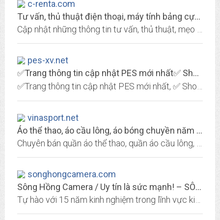
c-renta.com
Tư vấn, thủ thuật điện thoại, máy tính bảng cực hay
Cập nhật những thông tin tư vấn, thủ thuật, mẹo hay cho các dòng smartphone, máy tính bảng mới nhất hiện nay: iOs, Android
pes-xv.net
✅Trang thông tin cập nhật PES mới nhất✅ Shop Cung Cấp Máy + Tay game...
✅Trang thông tin cập nhật PES mới nhất, ✅ Shop Cung Cấp Máy + Tay game Playstation Uy tín Hà Nội, ✅Mua bán Máy Chơi Game PS3, PS4, PS5 ✅Độ bền cao, Đa dạng mẫu mã ✅Chính hãng,...
vinasport.net
Áo thể thao, áo cầu lông, áo bóng chuyền năm 2017
Chuyên bán quần áo thể thao, quần áo cầu lông, quần áo bóng chuyền, quần áo tennis, quần áo tập GYM giá rẻ tại Tp.HCM. Mọi chi tiết liên hệ Hotline 0948 606 568 (Mr.Vũ)
songhongcamera.com
Sông Hồng Camera / Uy tín là sức mạnh! – SÔNG HỒNG CAMERA: 44 Tràng Thi, Hoàn...
Tự hào với 15 năm kinh nghiệm trong lĩnh vực kinh doanh Máy ảnh, máy quay phim và phụ kiện. Đến với Sông Hồng Camera, Quý khách sẽ được gặp đội ngũ chuyên gia tư vấn chuyên...