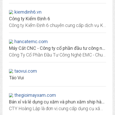
kiemdinh6.vn
Công ty Kiểm Định 6
Công ty Kiểm Định 6 chuyên cung cấp dịch vụ Kiểm định an toàn, Huấn luyện an toàn, Đo kiểm môi trường, Kiểm tra nghiệm thử, Đánh giá hợp quy, Tư vấn giám sát an toàn
hancatemc.com
Máy Cắt CNC - Công ty cổ phần đầu tư công nghệ EMC
Công Ty Cổ Phần Đầu Tư Công Nghệ EMC - Chuyên cung cấp các dòng máy cnc: máy cắt Laser, máy hàn Laser, máy cắt cnc plasma uy tín chất lượng năm 2020
taovui.com
Táo Vui
thegioimayxam.com
Bán xỉ và lẻ dụng cụ xăm và phun xăm ship hàng toàn quốc – HOÀNG LẬP SUPPLY
CTY Hoàng Lập là đơn vị cung cấp dụng cụ xăm và phun xăm hàng đầu Việt Nam trải qua 12 năm hoạt động đã khảng định được uy tín và chất lượngCTY Hoàng Lập là đại lý phân phối của...