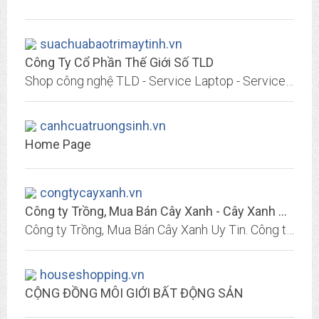
suachuabaotrimaytinh.vn
Công Ty Cổ Phần Thế Giới Số TLD
Shop công nghệ TLD - Service Laptop - Service Apple - Đào Tạo Kỹ Thuật Viên - Nhập Khẩu Linh Kiện Laptop, Macbook
canhcuatruongsinh.vn
Home Page
congtycayxanh.vn
Công ty Trồng, Mua Bán Cây Xanh - Cây Xanh Việt Nam
Công ty Trồng, Mua Bán Cây Xanh Uy Tin. Công ty Cây Xanh Việt Nam Cam Kết Mang Đến Cho Khách Hàng Dịch Vụ Cây Xanh Chuyên Nghiệp - Giá Tốt Nhất
houseshopping.vn
CỘNG ĐỒNG MÔI GIỚI BẤT ĐỘNG SẢN