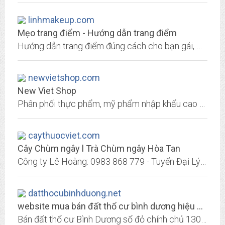
linhmakeup.com
Mẹo trang điểm - Hướng dẫn trang điểm
Hướng dẫn trang điểm đúng cách cho bạn gái, mẹo trang điểm tại nhà, cách trang điểm cô dâu đẹp, mỹ phẩm trang điểm tốt.
newvietshop.com
New Viet Shop
Phân phối thực phẩm, mỹ phẩm nhập khẩu cao cấp trực tiếp đến người tiêu dùng
caythuocviet.com
Cây Chùm ngây l Trà Chùm ngây Hòa Tan
Công ty Lê Hoàng: 0983 868 779 - Tuyển Đại Lý – Chi Nhánh – CTV – Khách Sỉ Toàn Quốc Sản phẩm: Cây Chùm ngây tại các Tỉnh và Thành phố (Chiết khấu cao)​
datthocubinhduong.net
website mua bán đất thổ cư bình dương hiệu quả nhất
Bán đất thổ cư Bình Dương sổ đỏ chính chủ 130tr/nền, Bán đất Bình Dương gần TP.HCM liền kề Vsip, mặt tiền đường 25m