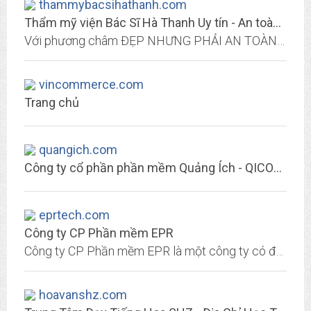
thammybacsihathanh.com
Thẩm mỹ viện Bác Sĩ Hà Thanh Uy tín - An toàn – Đẹp tự nhiên
Với phương châm ĐẸP NHƯNG PHẢI AN TOÀN Thẩm mỹ viện bác sĩ Hà Thanh địa chỉ uy tín tại Hà Nội, hân hạnh được hoàn thiện sắc đẹp cho người phụ nữ Việt.
vincommerce.com
Trang chủ
quangich.com
Công ty cổ phần phần mềm Quảng Ích - QICORP
eprtech.com
Công ty CP Phần mềm EPR
Công ty CP Phần mềm EPR là một công ty có đội ngũ kỹ sư giỏi được chọn lựa kỹ càng, đặt quan hệ hợp tác với nhiều đơn vị trong cùng lĩnh vực tại thị trường trong nước và quốc...
hoavanshz.com