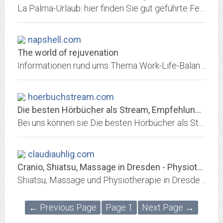
La Palma-Urlaub: hier finden Sie gut geführte Ferienhäuser für Ihren individuellen Urlaub auf der grünen Kanareninsel sowie Wander- und Ausflugstips und Links zu anderen La...
napshell.com
The world of rejuvenation
Informationen rund ums Thema Work-Life-Balance, Powernapping, Wellness, Gesundheit, Entspannung und gesunder Schlaf
hoerbuchstream.com
Die besten Hörbücher als Stream, Empfehlungen - Bestseller 2016
Bei uns können sie Die besten Hörbücher als Stream, Empfehlungen - Bestseller 2016 inklusive Download Möglichkeit und Kunden Bewertungen
claudiauhlig.com
Cranio, Shiatsu, Massage in Dresden - Physiotherapeutin Claudia Uhlig
Shiatsu, Massage und Physiotherapie in Dresden - Claudia Uhlig - Praxisgemeinschaft LEA
← Previous Page
Page 1
Next Page →