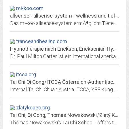
mi-koo.com
allsense - allsense-system - wellness und tiefenentspannung
Das mi-koo allsense-system ermÃ¶glicht Tiefenentspannung in kurzer Zeit - durch gleichzeitige Stimulation aller Sinne. Es unterstÃ¼tzt individuell Wellness, Wohlbefinden,...
tranceandhealing.com
Hypnotherapie nach Erickson, Ericksonian Hypnotherapy, Trancen,...
Dr. Paul Milton Carter ist ein international anerkannter Seminarleiter für Trancearbeit, NLP, Tantra und Entspannung
itcca.org
Tai Chi Qi Gong/ITCCA Österreich-Authentischer Yang-Stil
Internal Tai Chi Chuan Austria ITCCA, YEE Kung Zentrum Wien; verbreitet seit 1986 den authentischen Stil der Familie Yang in Österreich. Tai Chi und Qi Gong-Kurse, eine Schule...
zlatykopec.org
Tai Chi, Qi Gong, Thomas Nowakowski,°Zlatý Kopec = Golden Hill°, Shapes of...
Thomas Nowakowski's Tai Chi School - offers the Tai Chi and Qi Gong workshops and classes. This ancient Chinese system of meditation in motion not only helps to deal with...