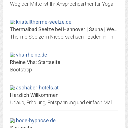
Weg der Mitte ist Ihr Ansprechpartner für Yoga und Gesundheit in und rund um Berlin
kristalltherme-seelze.de
Thermalbad Seelze bei Hannover | Sauna | Wellness | Schwimmbad | Massagen |...
Therme Seelze in Niedersachsen - Baden in Thermalwasser, Schwimmbad und Wellness, Massagen und Sauna mit FKK, sowie Gastronomie - gestaltet im Stil der Herrenhäuser Gärten....
vhs-rheine.de
Rheine Vhs: Startseite
Bootstrap
aschaber-hotels.at
Herzlich Willkommen
Urlaub, Erholung, Entspannung und einfach Mal die Seele baumeln lassen - Herzlich Willkommen in den Aschaber Hotels in Kirchberg in Tirol. Hier können Sie im gemütlichen...
bode-hypnose.de
Startseite