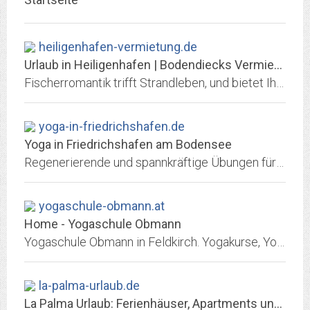
heiligenhafen-vermietung.de
Urlaub in Heiligenhafen | Bodendiecks Vermietungsbuero
Fischerromantik trifft Strandleben, und bietet Ihnen alles fuer einen rundum gelungenen Ostseeurlaub. Das Ostseeheilbad laedt Sie ein zu einem Bummel durch alte...
yoga-in-friedrichshafen.de
Yoga in Friedrichshafen am Bodensee
Regenerierende und spannkräftige Übungen für Einsteiger und Fortgeschrittene - mit Meditation zu innerer Ruhe und Klarheit.
yogaschule-obmann.at
Home - Yogaschule Obmann
Yogaschule Obmann in Feldkirch. Yogakurse, Yoga Einzelunterricht und Klangenergetik
la-palma-urlaub.de
La Palma Urlaub: Ferienhäuser, Apartments und Fincas auf La Palma