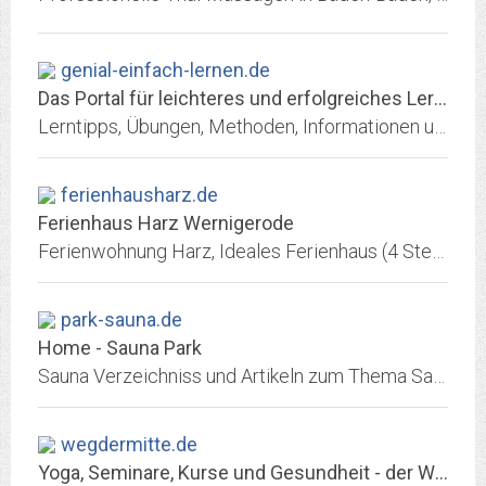
genial-einfach-lernen.de
Das Portal für leichteres und erfolgreiches Lernen
Lerntipps, Übungen, Methoden, Informationen und viele Gratis-Downloads rund um leichteres Lernen. Lernen Sie, mit Spaß und Freude leichter und erfolgreich zu lernen.
ferienhausharz.de
Ferienhaus Harz Wernigerode
Ferienwohnung Harz, Ideales Ferienhaus (4 Sterne) in bester Lage für Ihren Urlaub
park-sauna.de
Home - Sauna Park
Sauna Verzeichniss und Artikeln zum Thema Sauna, Sauna in Wiesbaden Sauna-Park, Sauna Park, Park-Sauna, Park Sauna, Wiesbaden, Therme und Wellness.
wegdermitte.de
Yoga, Seminare, Kurse und Gesundheit - der WEG DER MITTE