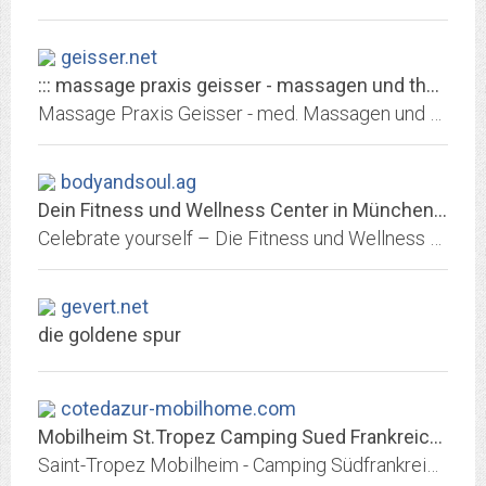
geisser.net
::: massage praxis geisser - massagen und therapien bei Marcel Geisser,...
Massage Praxis Geisser - med. Massagen und Therapien bei Marcel Geisser, Luzern - Entdecken Sie ein neues Wohlbefinden!
bodyandsoul.ag
Dein Fitness und Wellness Center in München - body + soul
Celebrate yourself – Die Fitness und Wellness Center von body + soul in und um München stehen für Gesundheit, Wohlbefinden und Entspannung.
gevert.net
die goldene spur
cotedazur-mobilhome.com
Mobilheim St.Tropez Camping Sued Frankreich Port Grimaud Var
Saint-Tropez Mobilheim - Camping Südfrankreich Urlaub im Mobilheim Wohnwagen Caravan bei St Tropez - Port Grimaud Campingplatz und Feriendorf Les Prairies de la Mer