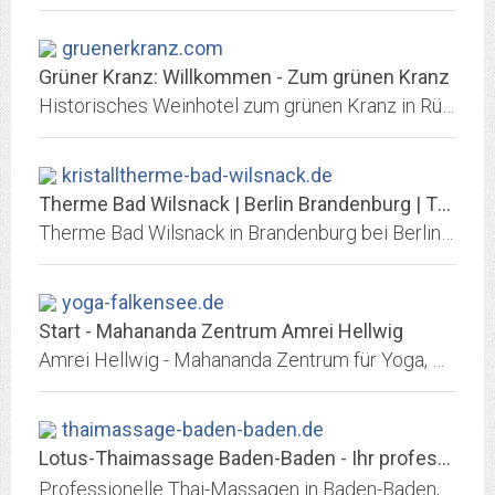
gruenerkranz.com
Grüner Kranz: Willkommen - Zum grünen Kranz
Historisches Weinhotel zum grünen Kranz in Rüdesheim am Rhein
kristalltherme-bad-wilsnack.de
Therme Bad Wilsnack | Berlin Brandenburg | Thermenlandschaft | Sauna |...
Therme Bad Wilsnack in Brandenburg bei Berlin - Baden in Thermalwasser, Wellness, Massagen und Sauna mit FKK, Salzsee sowie Gastronomie und Tipps zu Ferienwohnungen und...
yoga-falkensee.de
Start - Mahananda Zentrum Amrei Hellwig
Amrei Hellwig - Mahananda Zentrum für Yoga, Meditation, Reiki, Kampfkunst und Qi Gong - Fon 0172 1370 600
thaimassage-baden-baden.de
Lotus-Thaimassage Baden-Baden - Ihr professionelles Thai-Massage-Studio in...
Professionelle Thai-Massagen in Baden-Baden, Erwinstr. 2. Thai-Massage, RÃ¼cken-Nacken-Massage, Ãlmassage, AromaÃ¶lmassage, KrÃ¤uterstempelmassage, Hot-Stone Massage,...