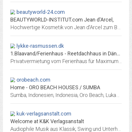
beautyworld-24.com
BEAUTYWORLD-INSTITUT.com Jean d'Arcel,
Hochwertige Kosmetik von Jean d'Arcel zum Bestellen im Online Shop und anspruchsvolle Behandlungen im Beautyworld Institut Kosmetik - Beauty & Spa Lounge
lykke-rasmussen.dk
1.Blaavand/Ferienhaus - Reetdachhaus in Dänemark an der Nordsee.
Privatvermietung vom Ferienhaus für Maximum 6. Personen auf einem 2500 m2 Naturg. im einem großen Erholungsgebiet mit über 40 Km weißem Sandstrand.
orobeach.com
Home - ORO BEACH HOUSES / SUMBA
Sumba, Indonesien, Indonesia, Oro Beach, Lukas Wünsch, Siska Lali, Reisen, Urlaub, Ferienwohnung, Bed and Breakfast, B & B, Restaurant, Hotel, Pension, Zimmer, Frühstück,...
kuk-verlagsanstalt.com
Welcome at K&K Verlagsanstalt
Audiophile Musik aus Klassik, Swing und Unterhaltung - Audiophile CD releases from Classical Music, Jazz, Worldmusic and Entertainment - Litérature & Musique: Noveaux Livres &...