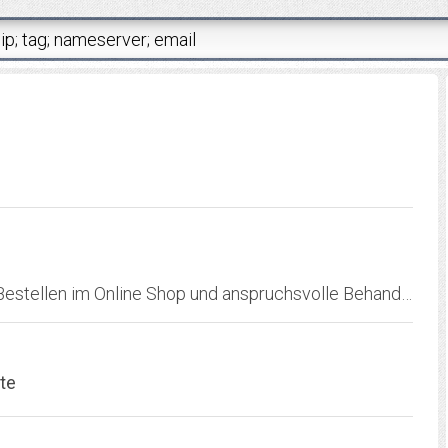
Hochwertige Kosmetik von Jean d'Arcel zum Bestellen im Online Shop und anspruchsvolle Behandlungen im Beautyworld Institut Kosmetik - Beauty & Spa Lounge
ite