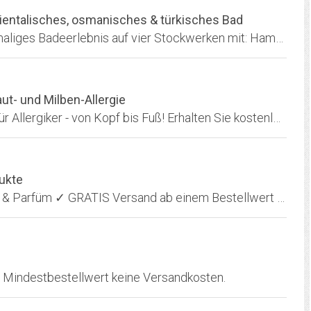
ntalisches, osmanisches & türkisches Bad
Das Hammam & SPA Oktogon Bern ist ein einmaliges Badeerlebnis auf vier Stockwerken mit: Hammam-Bad, Dampfräume, Traditionelle Seifenschaum-Massagen, Öl- Massagen,...
ut- und Milben-Allergie
Wir von ALLERGIKA bieten Produkte speziell für Allergiker - von Kopf bis Fuß! Erhalten Sie kostenloser Rat unserer Experten!
dukte
Ihr Online Beautyshop für Make-up, Hautpflege & Parfüm ✓ GRATIS Versand ab einem Bestellwert von 40€ ▻ Kunden bewerten uns mit einer 8.9 von 10!
in Mindestbestellwert keine Versandkosten.