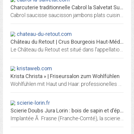
Charcuterie traditionnelle Cabrol la Salvetat Sud de France
Cabrol saucisse saucisson jambons plats cuisinés regionaux traditionnels Haut Languedoc
chateau-du-retout.com
Château du Retout | Crus Bourgeois Haut-Médoc | accueil
Le Château du Retout est situé dans l'appellation Haut-Médoc, à quelques kilomètres de Bordeaux. Ce Cru Bourgeois, qui produit des vins rouges et blancs, est exploité par la...
kristaweb.com
Krista Christa » | Friseursalon zum Wohlfühlen
Wohlfühlen mit Haut und Haar: professionelles Haar-Styling, Make-Up und Maniküre für Damen, Herren und Kinder
scierie-lorin.fr
Scierie Doubs Jura Lorin : bois de sapin et d'épicéa du Haut-Doubs et du...
Implantée Ã Frasne (Franche-Comté), la scierie LORIN est spécialisée dans le bois de sapin et d'épicéa du Haut-Doubs et du Haut-Jura.