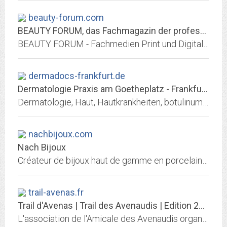
beauty-forum.com
BEAUTY FORUM, das Fachmagazin der professionellen Kosmetik
BEAUTY FORUM - Fachmedien Print und Digital für Kosmetik und Kosmetikerin - Informationen zu Kosmetik, Pflege, Dermatologie, Permanent Make-up, Nagelpflege, Fußpflege, Wellness...
dermadocs-frankfurt.de
Dermatologie Praxis am Goetheplatz - Frankfurt Dermatologie, Haut, Hautarzt,...
Dermatologie, Haut, Hautkrankheiten, botulinum toxin, psoriasis, hyperhidrose, neurodermitis, schuppenflechte, lymphom, ekzem, allergie, haarausfall, schwitzen, iso 9001,...
nachbijoux.com
Nach Bijoux
Créateur de bijoux haut de gamme en porcelaine, prêt-à-porter et accessoires. Notre boutique en ligne officielle.
trail-avenas.fr
Trail d'Avenas | Trail des Avenaudis | Edition 2022
L'association de l'Amicale des Avenaudis organise la 5ème édition du Trail d'Avenas le 16 Janvier 2022 !