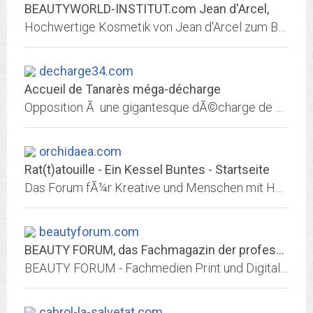
BEAUTYWORLD-INSTITUT.com Jean d'Arcel,
Hochwertige Kosmetik von Jean d'Arcel zum Bestellen im Online Shop und anspruchsvolle Behandlungen im Beautyworld Institut Kosmetik - Beauty & Spa Lounge
decharge34.com
Accueil de Tanarès méga-décharge
Opposition Ã une gigantesque dÃ©charge de dÃ©chets NON ultimes en plein coeur du Parc Naturel RÃ©gional du Haut Languedoc
orchidaea.com
Rat(t)atouille - Ein Kessel Buntes - Startseite
Das Forum fÃ¼r Kreative und Menschen mit Humor
beautyforum.com
BEAUTY FORUM, das Fachmagazin der professionellen Kosmetik
BEAUTY FORUM - Fachmedien Print und Digital für Kosmetik und Kosmetikerin - Informationen zu Kosmetik, Pflege, Dermatologie, Permanent Make-up, Nagelpflege, Fußpflege, Wellness...
cabrol-la-salvetat.com