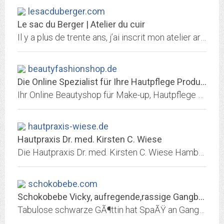
lesacduberger.com
Le sac du Berger | Atelier du cuir
Il y a plus de trente ans, j’ai inscrit mon atelier artisanal du cuir dans la tradition du sac du berger dont la forme actuelle remonte au XVIIème siècle. Héritage séculaire du...
beautyfashionshop.de
Die Online Spezialist für Ihre Hautpflege Produkte
Ihr Online Beautyshop für Make-up, Hautpflege & Parfüm ✓ GRATIS Versand ab einem Bestellwert von 40€ ▻ Kunden bewerten uns mit einer 8.9 von 10!
hautpraxis-wiese.de
Hautpraxis Dr. med. Kirsten C. Wiese
Die Hautpraxis Dr. med. Kirsten C. Wiese Hamburg Innenstadt heißt Sie herzlich willkommen. Wir sind spezialisiert auf Allergologie, Ambulantes Operieren, Haarerkrankungen,...
schokobebe.com
Schokobebe Vicky, aufregende,rassige Gangbangqueen mit samtweicher Schokohaut...
Tabulose schwarze GÃ¶ttin hat SpaÃŸ an Gangbangevents, AO, geilen Einzeltreffen unter der karibischen Sonne, tabuloser Sex, geile Spiele am warmen Strand, hot sex at the beach