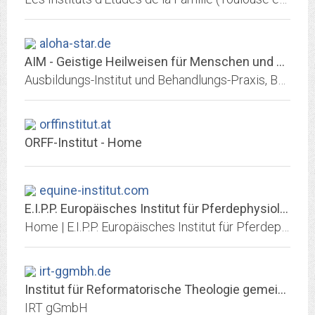
aloha-star.de
AIM - Geistige Heilweisen für Menschen und Tiere - Startseite
Ausbildungs-Institut und Behandlungs-Praxis, Beratung / Behandlung per Telefon, Info-Service und Coaching, Institutionsberatung und Unternehmensberatung für geistige...
orffinstitut.at
ORFF-Institut - Home
equine-institut.com
E.I.P.P. Europäisches Institut für Pferdephysiologie GmbH
Home | E.I.P.P. Europäisches Institut für Pferdephysiologie GmbH - Verband der Hufpfleger, Hufheilpraktiker und Hufphysioloegen nach E.I.P.P. - Kompetente Barhufpflege in Ihrer...
irt-ggmbh.de
Institut für Reformatorische Theologie gemeinnützige GmbH
IRT gGmbH