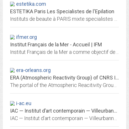
estetika.com
ESTETIKA Paris Les Specialistes de l'Epilation
Instituts de beaute à PARIS mixte specialistes des epilations mixtes et des epilations delicates, epilations definitives, epilations totales
ifmer.org
Institut Français de la Mer - Accueil | IFM
Institut Français de la Mer a comme objectif de promouvoir la mer et les activitées maritimes francaises. Accueil | IFM
era-orleans.org
ERA (Atmospheric Reactivity Group) of CNRS ICARE (Orlйans)
The portal of the Atmospheric Reacitivity Group of ICARE CNRS (OrlÐ¹ans). Le portail de l'Equipe de RÐ¹activitÐ¹ AtmosphÐ¹rique d'ICARE CNRS.
i-ac.eu
IAC — Institut d’art contemporain — Villeurbanne/Rhône-Alpes
IAC — Institut d’art contemporain — Villeurbanne/Rhône-Alpes