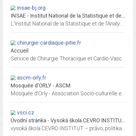
insae-bj.org
INSAE - Institut National de la Statistique et de l’Analyse Économique
L'Institut National de la Statistique et de l’Analyse Economique collecte, produit, analyse et diffuse des informations sur l’économie et la société béninoise.
chirurgie-cardiaque-pitie.fr
Accueil
Service de Chirurgie Thoracique et Cardio-Vasculaire, groupe hospitalier de la Pitié-Salpêtrière. L'augmentation du nombre de lits permettra une capacité accrue en chirurgie...
ascm-orly.fr
Mosquée d'ORLY - ASCM
Mosquée d'Orly - Association Socio-culturelle et Cultuelle des Musulmans (ASCM)
vsci.cz
Úvodní stránka - Vysoká škola CEVRO INSTITUT, vysoká škola právních a...
vysoká škola CEVRO INSTITUT – právo, politika, ekonomika, bezpečnost