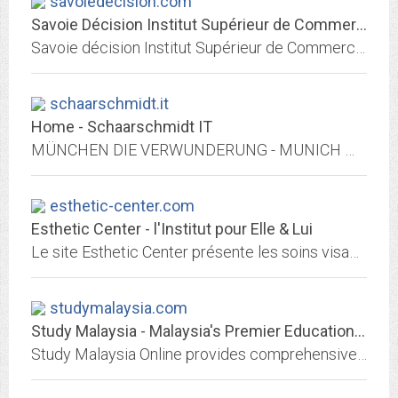
savoiedecision.com
Savoie Décision Institut Supérieur de Commerce et de Gestion - Annecy
Savoie décision Institut Supérieur de Commerce et de Gestion vous propose 4 BTS : Assistant de Gestion, Management des unités Commerciales,Comptabilité et gestion des...
schaarschmidt.it
Home - Schaarschmidt IT
MÜNCHEN DIE VERWUNDERUNG - MUNICH WONDERING Uli Schaarschmidt Rosen für Dorothy und Roy Lichtenstein, Christoph Vitali 1994 Haus der Kunst München
esthetic-center.com
Esthetic Center - l'Institut pour Elle & Lui
Le site Esthetic Center présente les soins visage, corps, ongles, homme, proposés en institut avec ou sans rendez-vous, à petits prix. Découvrez nos dernières offres, offrez un...
studymalaysia.com
Study Malaysia - Malaysia's Premier Education Resource Guide Online -...
Study Malaysia Online provides comprehensive information on higher education system, various higher educational institutions, public universities, private universities,...