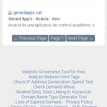
gerardapps.cat
Gerard App's - Acàcia - Inici
Acàcia és una aplicació de control acadèmic, comunicació i administració, d'aquí prové el seu nom, però és molt més que això! L'aplicació permet configurar el centre en funció...
← Previous Page
Page 1
Next Page →
Website Screenshot Tool for Free
Analyze Website Html Tags
Check IP Address Geolocation. Speed Test.
Check Domain's Whois
Related Sites. Sites Linking In. Keywords.
Domain Name Typo Generator Tool
Lists of Expired Domains
Privacy Policy
Terms Of Use
Delete Domain
XML Sitemap