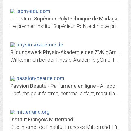
ispm-edu.com
.::. Institut Supérieur Polytechnique de Madagascar
Le premier Institut Supérieur Polytechnique privé à Madagascar. Formation de haut niveau.
physio-akademie.de
Bildungswerk Physio-Akademie des ZVK gGmbH : Home
Willkommen bei der Physio-Akademie gGmbH. Das wissenschaftliche Institut des Deutschen Verbands für Physiotherapie (ZVK) e.V. Wir eröffnen neue Bildungs- und Karrierewege.
passion-beaute.com
Passion Beauté - Parfumerie en ligne - A l'écoute de votre beauté - Passion...
Parfums pour femme, homme, enfant, maquillage, soins pour le visage ou le corps, accessoires ... retrouvez tous les produits de beauté sur la parfumerie en ligne...
mitterrand.org
Institut François Mitterrand
Site internet de l'Institut François Mitterrand. L'institut a pour but de contribuer à la connaissance de l’histoire politique et sociale de la France contemporaine, en se...