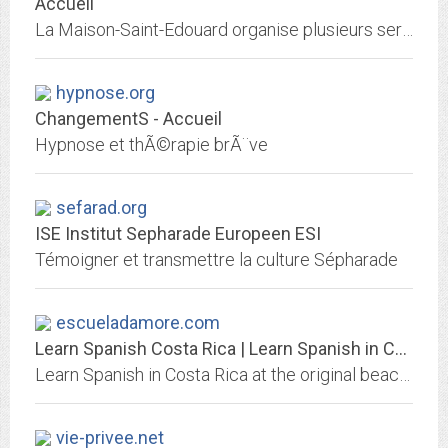
Accueil
La Maison-Saint-Edouard organise plusieurs services d'accueil pour des personnes handicapées mentales (l'HORIZON), une école d'enseignement fondamental (SAINT-RAPHAEL) et un...
hypnose.org
ChangementS - Accueil
Hypnose et thÃ©rapie brÃ¨ve
sefarad.org
ISE Institut Sepharade Europeen ESI
Témoigner et transmettre la culture Sépharade
escueladamore.com
Learn Spanish Costa Rica | Learn Spanish in Costa Rica | Learn Spanish |...
Learn Spanish in Costa Rica at the original beach school and campus, La Escuela De Idiomas D'Amore. La Escuela de Idiomas D'Amore is a quality educational institution created to...
vie-privee.net