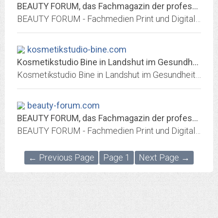
BEAUTY FORUM, das Fachmagazin der professionellen Kosmetik
BEAUTY FORUM - Fachmedien Print und Digital für Kosmetik und Kosmetikerin - Informationen zu Kosmetik, Pflege, Dermatologie, Permanent Make-up, Nagelpflege, Fußpflege, Wellness...
kosmetikstudio-bine.com
Kosmetikstudio Bine in Landshut im Gesundheitszentrum am Klinikum
Kosmetikstudio Bine in Landshut im Gesundheitszentrum am Klinikum. Sabine Eibl bieten seit 1994 ein vielfältiges Spektrum an Schönheitsanwendungen an. Vom JetPeel bis Permanent...
beauty-forum.com
BEAUTY FORUM, das Fachmagazin der professionellen Kosmetik
BEAUTY FORUM - Fachmedien Print und Digital für Kosmetik und Kosmetikerin - Informationen zu Kosmetik, Pflege, Dermatologie, Permanent Make-up, Nagelpflege, Fußpflege, Wellness...
← Previous Page
Page 1
Next Page →