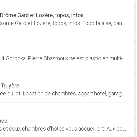
Drôme Gard et Lozère, topos, infos
Sites d'escalade, canyoning, VTT en Ardèche Drôme Gard et Lozère, topos, infos. Topo falaise, canyon en Ardèche, Lozère, Gard.
Pierre Shasmoukine depuis 35 ans autoconstruit Gorodka. Pierre Shasmoukine est plasticien multi-art et inter sectoriel. Ses peintures et sculptures touchent plusieurs styles:...
 Truyère
Hotel 3 étoiles avec piscine au coeur de la vallée du lot: Location de chambres, appart'hotel, garages. Restaurant avec cuisine du terroir et demi-pension.
ace
Locations de vacances au hambout. Deux gites et deux chambres d'hotes vous accueillent. Aux portes du vignoble alsacien et des montagnes vosgiennes Nicole Tisserand vous...