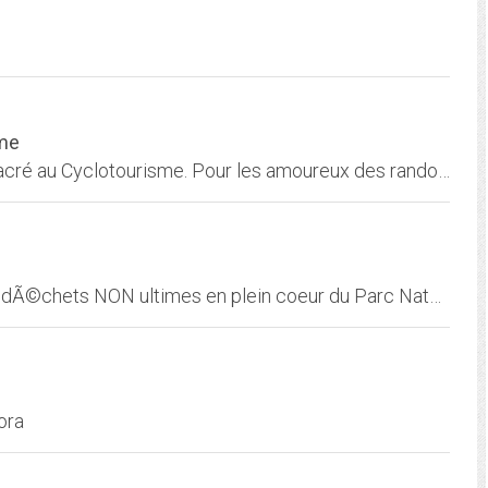
sme
Cyclos-Cyclotes est le premier Webzine consacré au Cyclotourisme. Pour les amoureux des randonnées en bicyclette, que ce soit près de chez vous ou jusqu'à l'autre bout du Monde....
Opposition Ã une gigantesque dÃ©charge de dÃ©chets NON ultimes en plein coeur du Parc Naturel RÃ©gional du Haut Languedoc
ora