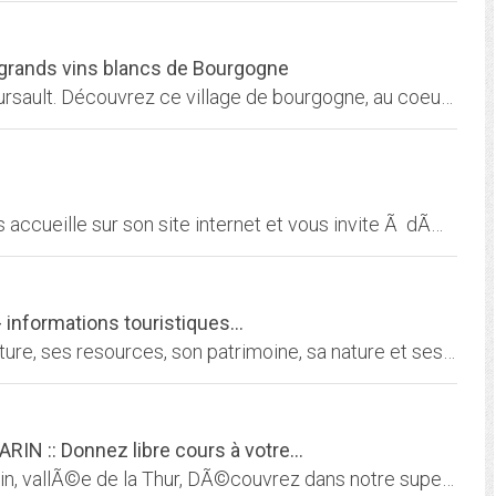
s grands vins blancs de Bourgogne
Meursault : site de l'Office de Tourisme de Meursault. Découvrez ce village de bourgogne, au coeur du vignoble. Capitale des grands vins blancs de Bourgogne, retrouvez ce parfum...
L'office de tourisme de Revigny sur ornain vous accueille sur son site internet et vous invite Ã dÃ©couvrir une rÃ©gion riche en site Ã visiter, en gastronomie et en nature.
 informations touristiques...
Découverte des Ardennes au travers de sa culture, ses resources, son patrimoine, sa nature et ses activités de loisirs. Toutes informations utiles pour organiser votre séjour à...
N :: Donnez libre cours à votre...
Bienvenue a l'office de tourisme de Saint-Amarin, vallÃ©e de la Thur, DÃ©couvrez dans notre superbe vallÃ©e nos loisirs, restaurant, gites, chambres d'hÃ´tes ainsi que nos...