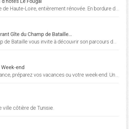
 d'hôtes Le Fougal
Nos chambres d'hôtes, dans une ferme typique de Haute-Loire, entièrement rénovée. En bordure du petit village de st-jeures,au calme avec vue sur le pic du Lizieux et les sucs....
rant Gîte du Champ de Bataille...
En Normandie dans l'Eure (27), le Golf du Champ de Bataille vous invite à découvrir son parcours de championnat. Découvrez aussi le restaurant Les Terrasses et sa cuisine...
& Week-end
Partez découvrir les trésors des régions de France, préparez vos vacances ou votre week-end: Une mine d'informations pratiques et culturelles.
 ville côtière de Tunisie.