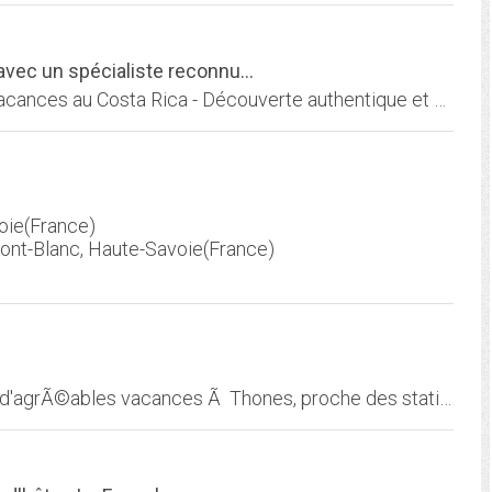
 avec un spécialiste reconnu...
Costa Rica : votre circuit, séjour, voyage, vos vacances au Costa Rica - Découverte authentique et écotourisme au Costa Rica. Voyages sur mesure. Informations pratiques,...
oie(France)
Mont-Blanc, Haute-Savoie(France)
Gite de France, Chalet de charme pour passer d'agrÃ©ables vacances Ã Thones, proche des stations de ski