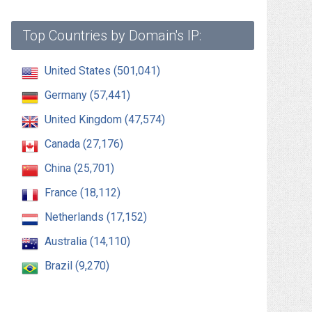
Top Countries by Domain's IP:
United States (501,041)
Germany (57,441)
United Kingdom (47,574)
Canada (27,176)
China (25,701)
France (18,112)
Netherlands (17,152)
Australia (14,110)
Brazil (9,270)