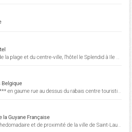
e
tel
Hotel Ile Rousse implanté à quelques mètres de la plage et du centre-ville, l'hôtel le Splendid à Ile Rousse en Corse région de Balagne vous accueille dans un cadre reposant.
s Belgique
accueil du site de l'hotel-restaurant la Venerie *** en gaume rue au dessus du rabais centre touristique de la vallée du rabais à B 6760 Virton en Belgique
de la Guyane Française
Saint-Laurent du Maroni : Le site d'information hedomadaire et de proximité de la ville de Saint-Laurent du Maroni. Découvrez les rubriques qui facilitent votre vie quotidienne:...