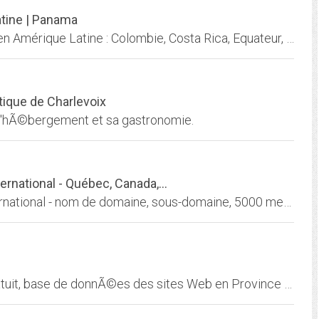
atine | Panama
Plus de 23 ans d'expérience dans le tourisme en Amérique Latine : Colombie, Costa Rica, Equateur, Panama, Venezuela et autres... Créations de voyages 100% sur-mesure...
tique de Charlevoix
 l'hÃ©bergement et sa gastronomie.
national - Québec, Canada,...
HÃ©bergement de site web - de 4$/mois international - nom de domaine, sous-domaine, 5000 megs d'espace
Cyber-revue liÃ©geoise avec abonnement gratuit, base de donnÃ©es des sites Web en Province de LiÃ¨ge et de nombreux services pour les LiÃ©geois