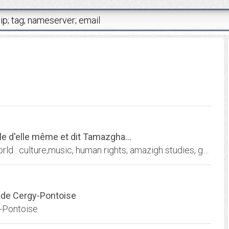
le d'elle même et dit Tamazgha...
Amazigh- windows on the Amazigh (berber) world : culture,music, human rights, amazigh studies, gallery, communication, all about imazighen (berbers) in North Africa
s de Cergy-Pontoise
y-Pontoise