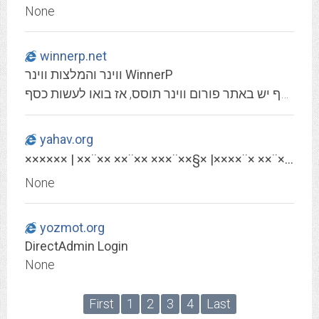
None
winnerp.net
ווינר והמלצות ווינר WinnerP
אתר הווינר הישראלי מקבץ המלצות ווינר וטוטו, בנוסף יש באתר פורום ווינר תוסס, אז בואו לעשות כסף!
yahav.org
×××××× | ××¨×× ××¨×× ×××¨××§× |××××¨× ××¨×××§ | × ××-×××× × | ×××¡××¨×××
None
yozmot.org
DirectAdmin Login
None
First
1
2
3
4
Last