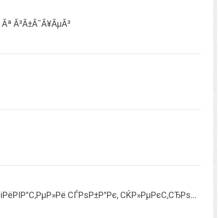
Ã¼ Ãª Ã³Ã±Ã¯Ã¥ÃµÃ³
РЈР»СЊС‚СЂР°Р·РІСѓРєРѕРІС‹Рµ РѕС‚РїСѓРіРёРІР°С‚РµР»Рё СЃРѕР±Р°Рє, СЌР»РµРєС‚СЂРѕРЅРЅС‹Р№ РѕС‚РїСѓРіРёРІР°С‚РµР»СЊ СЃРѕР±Р°Рє dazer, РѕС‚РїСѓРіРёРІР°С‚РµР»Рё Р¶РёРІРѕС‚РЅС‹С…