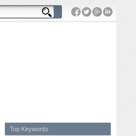
Top Keywords: