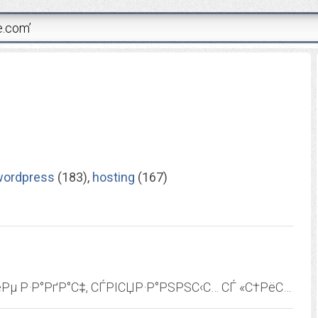
wordpress
(183),
hosting
(167)
Digital-Р°РіРµРЅС‚СЃС‚РІРѕ: СЂРµС€РµРЅРёРµ Р·Р°РґР°С‡, СЃРІСЏР·Р°РЅРЅС‹С… СЃ «С†РёС„СЂРѕРІРѕР№» РєРѕРјРјСѓРЅРёРєР°С†РёРµР№