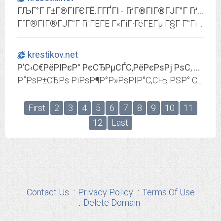
ГЉГ°Г Г±Г®ГІГЄГЁ.Г­ГҐГІ - ГґГ®ГІГ®ГЈГ°Г ГґГЁГЁ Г§Г­Г Г¬ГҐГ­ГЁГІГ®Г±ГІГҐГ©, ГґГ®ГІГ®Г¬Г®Г¤ГҐГ«ГЁ, Г®Г­Г«Г Г©Г­-ГЁГЈГ°Г» ...
Г”Г®ГІГ®ГЈГ°Г ГґГЁГЁ Г«ГіГ·ГёГЁГµ Г§Г Г°ГіГЎГҐГ¦Г­Г»Гµ ГЁ Г°Г®Г±Г±ГЁГ©Г±ГЄГЁГµ Г§Г­Г Г¬ГҐГ­ГЁГІГ®Г±ГІГҐГ©, ГґГ®ГІГ®ГЈГ°Г ГґГЁГЁ Г¬Г®Г¤ГҐГ«ГҐГ©, Г®Г­Г«Г Г©Г­-ГЁГЈГ°Г»
krestikov.net
Р’С‹С€РёРІРєР° РєСЂРµСЃС‚РёРєРѕРј РѕС‚ РЎС‚СѓРґРёРё "РљРѕС€Р°"
Р”РѕР±СЂРѕ РїРѕР¶Р°Р»РѕРІР°С‚СЊ РЅР° СЃР°Р№С‚ СЃС‚СѓРґРёРё Р°РІС‚РѕСЂСЃРєРѕРіРѕ РґРёР·Р°Р№РЅР° СЃС…РµРј РґР»СЏ РІС‹С€РёРІРєРё РєСЂРµСЃС‚РёРєРѕРј. РќР° СЃР°Р№С‚Рµ Р’С‹ РјРѕР¶РµС‚Рµ: РєСѓРїРёС‚СЊ СЃС…РµРјС‹ РЅР°С€РµРіРѕ РїСЂРѕРёР·РІРѕРґСЃС‚РІР°, РїРѕС‡РёС‚Р°С‚СЊ РѕС‚Р·С‹РІС‹ РІС‹С€РёРІР°Р»СЊС‰РёС† Рё Р·Р°РєР°Р·С‡РёРєРѕРІ, РїСЂРёРѕР±СЂРµСЃС‚Рё РЅР°С€ СЌР»РµРєС‚СЂРѕРЅРЅС‹Р№ Р¶СѓСЂРЅР°Р»
First
2
3
4
5
6
7
8
9
10
11
12
Last
Contact Us
Privacy Policy
Terms Of Use
Delete Domain