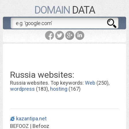
DOMAIN
DATA
Russia websites:
Russia websites. Top keywords:
Web
(250),
wordpress
(183),
hosting
(167)
kazantipa.net
BEFOOZ | Befooz