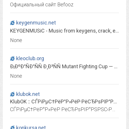
Официальный сайт Befooz
keygenmusic.net
KEYGENMUSiC - Music from keygens, crack, etc / ÐÑÐ·ÑÐºÐ° Ð¸Ð· ÐºÐµÐ¹Ð³ÐµÐ½Ð¾Ð², ÐºÑÑÐºÐ¾Ð², Ð¸ Ñ. Ð´.
None
kleoclub.org
Ð¡ÐºÐ°ÑÐ°ÑÑ Ð¸Ð³ÑÑ Mutant Fighting Cup — RPG Game apk Ð½Ð° Ð°Ð½Ð´ÑÐ¾Ð¸Ð´ Ð¿Ð¾Ð»Ð½ÑÑ full Ð²ÐµÑÑÐ¸Ñ Ð±ÐµÑÐ¿Ð»Ð°ÑÐ½Ð¾
None
klubok.net
KlubOK :: СЃРїРµС†РёР°Р»РёР·РёСЂРѕРІР°РЅРЅС‹Р№ СЂРµСЃСѓСЂСЃ РїРѕ СѓРїСЂР°РІР»РµРЅРёСЋ РєР°С‡РµСЃС‚РІРѕРј
СЃРїРµС†РёР°Р»РёР·РёСЂРѕРІР°РЅРЅС‹Р№ СЂРµСЃСѓСЂСЃ РїРѕ СѓРїСЂР°РІР»РµРЅРёСЋ РєР°С‡РµСЃС‚РІРѕРј
konkursa.net