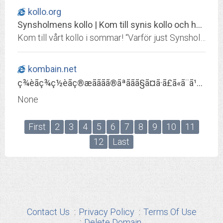
kollo.org
Synsholmens kollo | Kom till synis kollo och ha kul i sommar om du är 7-13 år och vill åka på det galnaste, roligaste och BÄSTA kollot!
Kom till vårt kollo i sommar! “Varför just Synsholmen”, kanske du undrar. Jag ska berätta.Vi ger dig både lugn och skön semester med sol och bad OCH ett fartfyllt äventyr med galna upptåg och spännande lekar!Synsholmen är kollot som ligger lite längre bort - nära havet i jättefin...
kombain.net
ç¾èãç¾ç½èãç®æãããã®ãªããã§ã¤ã·ã£ã«ã¨ã¹ãããå§ã
None
First
2
3
4
5
6
7
8
9
10
11
12
Last
Contact Us
Privacy Policy
Terms Of Use
Delete Domain