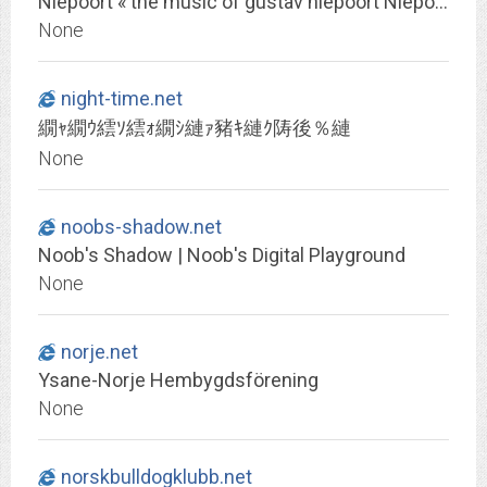
Niepoort « the music of gustav niepoort Niepoort - the music of gustav niepoort
None
night-time.net
繝ｬ繝ｳ繧ｿ繧ｫ繝ｼ縺ｧ豬ｷ縺ｸ陦後％縺
None
noobs-shadow.net
Noob's Shadow | Noob's Digital Playground
None
norje.net
Ysane-Norje Hembygdsförening
None
norskbulldogklubb.net