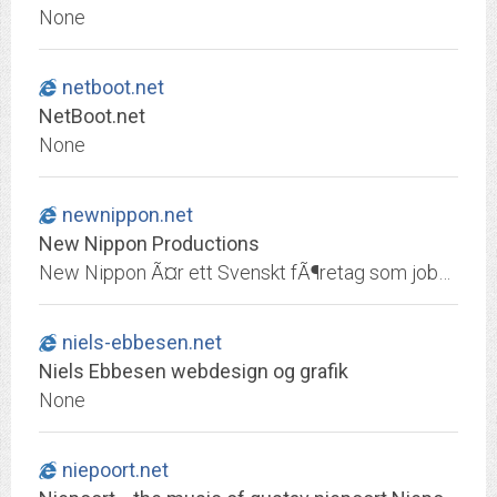
None
netboot.net
NetBoot.net
None
newnippon.net
New Nippon Productions
New Nippon Ã¤r ett Svenskt fÃ¶retag som jobbar med konsert/turnÃ©verksamhet, promotion och handelsvaror. New Nippons primÃ¤ra uppgift Ã¤r att presentera musik frÃ¥n Japan till en Svensk publik genom att erbjuda konserter och produkter med Japanska artister i Sverige.
niels-ebbesen.net
Niels Ebbesen webdesign og grafik
None
niepoort.net