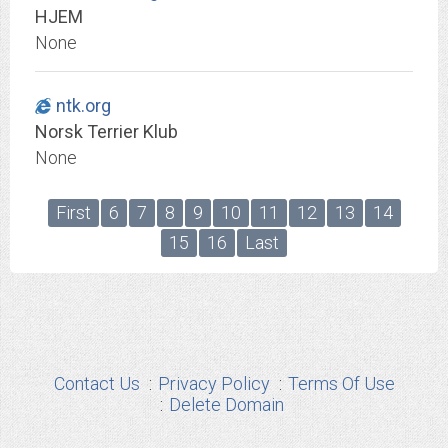
HJEM
None
ntk.org
Norsk Terrier Klub
None
First
6
7
8
9
10
11
12
13
14
15
16
Last
Contact Us
Privacy Policy
Terms Of Use
Delete Domain